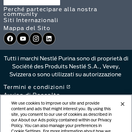
Perché partecipare alla nostra
community
Siti Internazionali
Mappa del Sito
Facebook
YouTube
Instagram
LinkedIn
Tutti i marchi Nestlé Purina sono di proprietà di
Société des Produits Nestlé S.A., Vevey,
Svizzera o sono utilizzati su autorizzazione
Termini e condizioni
Avviso di Raccolta
Informativa sulla privacy
We use cookies to improve our site and provide
content and ads that might interest you. By using this
Le Tue Scelte di Privacy
site, you consent to our use of cookies as described in
Collegamenti alle informative
our About our Ads policy contained within our Privacy
Policy. You can also manage your preferences in
Notifica di violazione del copyright
Cookie Settings. For more information about how we