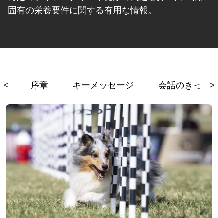
固有の栄養要件に関する有用な情報。
<
序章
キーメッセージ
会話のきっか
>