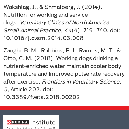
Wakshlag, J., & Shmalberg, J. (2014).
Nutrition for working and service
dogs.
Veterinary Clinics of North America:
Small Animal Practice, 44
(4), 719─740. doi:
10.1016/j.cvsm.2014.03.008
Zanghi, B. M., Robbins, P. J., Ramos, M. T., &
Otto, C. M. (2018). Working dogs drinking a
nutrient-enriched water maintain cooler body
temperature and improved pulse rate recovery
after exercise.
Frontiers in Veterinary Science
,
5
, Article 202. doi:
10.3389/fvets.2018.00202