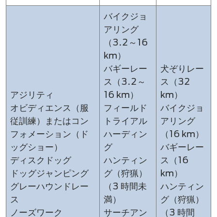
バイクジョ
アリング
（3.2～16
km）
バギーレー
犬ぞりレー
ス​（3.2～
ス（32
アジリティ
16 km）
km）
オビディエンス（服
フィールド
バイクジョ
従訓練​）またはコン
トライアル
アリング
フォメーション（ド
ハーディン
（16 km）
ッグショー）
グ
バギーレー
ディスクドッグ
ハンティン
ス​（16
ドッグジャンピング​
グ（狩猟）
km）
グレーハウンドレー
（3 時間未
ハンティン
ス
満）
グ（狩猟）
ノーズワーク​
サーチアン
（3 時間