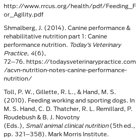
http://www.rrcus.org/health/pdf/Feeding_F
or_Agility.pdf
Shmalberg, J. (2014). Canine performance &
rehabilitative nutrition part 1: Canine
performance nutrition.
Today’s Veterinary
Practice, 4
(6),
72─76. https://todaysveterinarypractice.com
/acvn-nutrition-notes-canine-performance-
nutrition/
Toll, P. W., Gillette, R. L., & Hand, M. S.
(2010). Feeding working and sporting dogs. In
M. S. Hand, C. D. Thatcher, R. L. Remillard, P.
Roudebush & B. J. Novotny
(Eds.),
Small animal clinical nutrition
(5th ed.,
pp. 321─358). Mark Morris Institute.