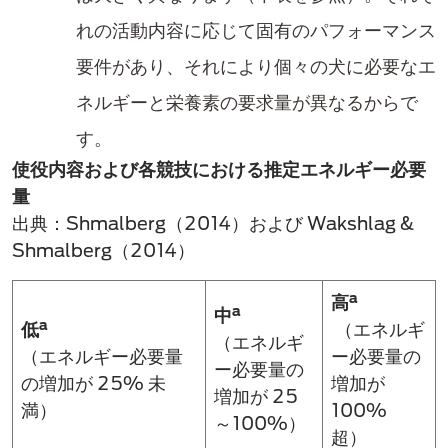
れの活動内容に応じて固有のパフォーマンス
要件があり、それにより個々の犬に必要なエ
ネルギーと栄養素の要求量が異なるからで
す。​
使役内容​および各競技​における推定エネルギー必要
量
出典：Shmalberg（2014）および Wakshlag &
Shmalberg（2014）
a
高
a
中
a
低
（エネルギ
（エネルギ
（エネルギー必要量
ー必要量の
ー必要量の
の増加が 25% 未
増加が
増加が 25
満）
100%
～100%）
超）