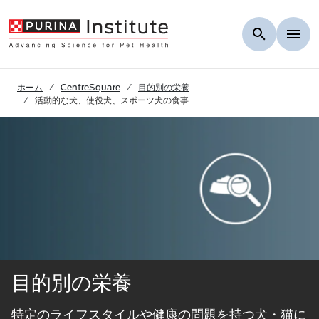
Skip to Main Content
ホーム
CentreSquare
目的別の栄養
活動的な犬、使役犬、スポーツ犬の食事​
目的別の栄養
特定のライフスタイルや健康の問題を持つ犬・猫に