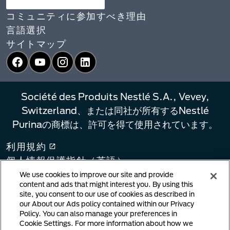
コミュニティに参加すべき理由
言語選択​
サイトマップ
Facebook
YouTube
Instagram
LinkedIn
Société des Produits Nestlé S.A., Vevey,
Switzerland、または同社が所有するNestlé
Purinaの商標は、許可を得て使用されています。
利用規約
個人情報保護指針（英語）​
プライバシーポリシー（日本語）​
We use cookies to improve our site and provide
content and ads that might interest you. By using this
プライバシー選択
site, you consent to our use of cookies as described in
リンクポリシー
our About our Ads policy contained within our Privacy
Policy. You can also manage your preferences in
著作権侵害の通知
Cookie Settings. For more information about how we
ユーザーが生成したコンテンツ