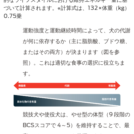
づいて計算されます。※計算式は、132×体重（kg）
0.75乗​
運動強度と運動継続時間​によって、犬の代謝
が何に依存するか（主に脂肪酸、ブドウ糖、
またはその両方）が決まります（図を参
照）。​これは適切な食事の選択に役立ちま
す。​
競技​犬や使役犬は、やせ型の体型（9 段階の
BCSスコア​で 4～5）を維持することで、最