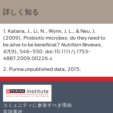
詳しく知る
1. Kataria, J., Li, N., Wynn, J. L., & Neu, J.
(2009). Probiotic microbes: do they need to
be alive to be beneficial?
Nutrition Reviews,
67
(9), 546–550. doi:10.1111/j.1753-
4887.2009.00226.x
2. Purina unpublished data, 2015.
コミュニティに参加すべき理由
言語選択​