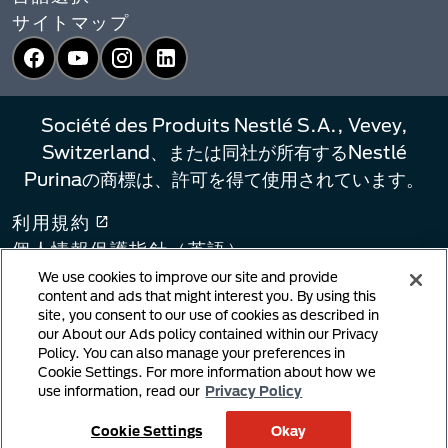
サイトマップ
Facebook
YouTube
Instagram
LinkedIn
Société des Produits Nestlé S.A., Vevey,
Switzerland、または同社が所有するNestlé
Purinaの商標は、許可を得て使用されています。
利用規約
個人情報保護指針（英語）​
プライバシーポリシー（日本語）​
We use cookies to improve our site and provide
content and ads that might interest you. By using this
プライバシー選択
site, you consent to our use of cookies as described in
リンクポリシー
our About our Ads policy contained within our Privacy
Policy. You can also manage your preferences in
著作権侵害の通知
Cookie Settings. For more information about how we
ユーザーが生成したコンテンツ
use information, read our
Privacy Policy
クッキーポリシー
Cookie Settings
Okay
サプライチェーン法