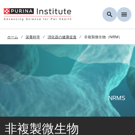
Skip to Main Content
ホーム
栄養科学
消化器の健康促進
非複製微生物（NRM）
NRMS
非複製微生物