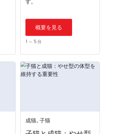
す。
概要を見る
1 ～ 5 分
成猫, 子猫
子猫​と成猫：やせ型