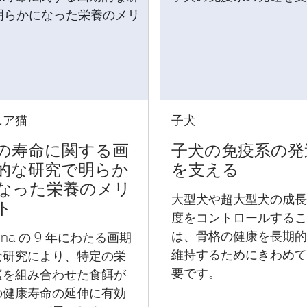
ニア猫
子犬
の寿命に関する画
子犬の免疫系の発
的な研究で明らか
を支える
なった栄養のメリ
大型犬や超大型犬の成
ト
度をコントロールする
は、骨格の健康を長期
rina の 9 年にわたる画期
維持するためにきわめ
な研究により、特定の栄
要です。
素を組み合わせた食餌が
の健康寿命の延伸に有効