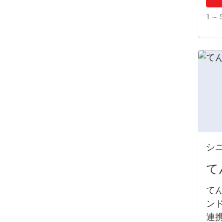
1 ～ 
シ
て
て
ン
連携