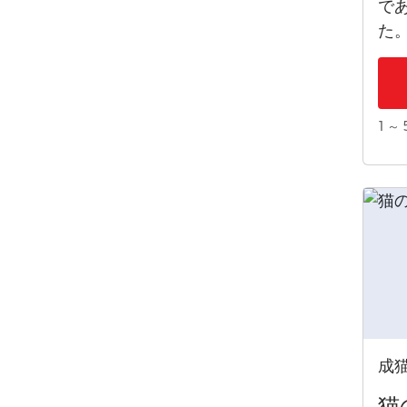
で
た
1 ～ 
成
猫