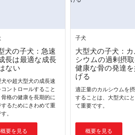
犬
子犬
型犬の子犬​：急速
大型犬の子犬​：カ
成長は最適な成長
シウムの過剰摂取
はない
健康な骨の発達を
げる
型犬や超大型犬の成長速
をコントロールすること
適正量のカルシウムを
、骨格の健康を長期的に
することは、大型犬に
持するためにきわめて重
て重要です。
です。
概要を見る
概要を見る