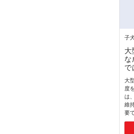
子
大
な
で
大
度
は
維
要