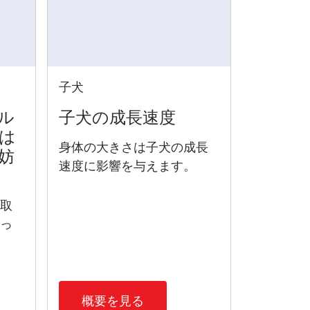
子犬
ル
子犬​の成長速度
は
身体の大きさは
子犬
の成長
妨
速度に影響を与えます。
摂取
とっ
概要を見る