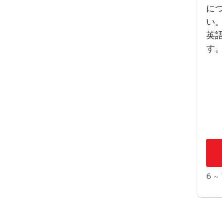
に
い
英
す
6 ～ 