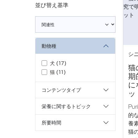
並び替え基準
Loading complete
動物種
シ
犬 (17)
猫
猫 (11)
期
に
コンテンツタイプ
ッ
栄養に関するトピック
Pu
的
所要時間
養
猫