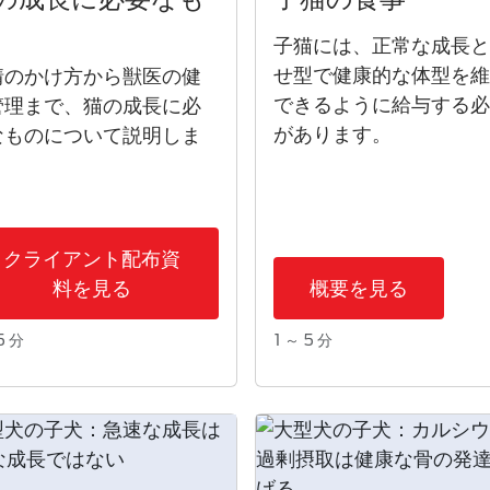
子猫
には、正常な成長
せ型で健康的な体型を
情のかけ方から獣医の健
できるように
給与
する
管理まで、猫の成長に必
があります。
なものについて説明しま
。
クライアント配布資
料を見る
概要を見る
5 分
1 ～ 5 分