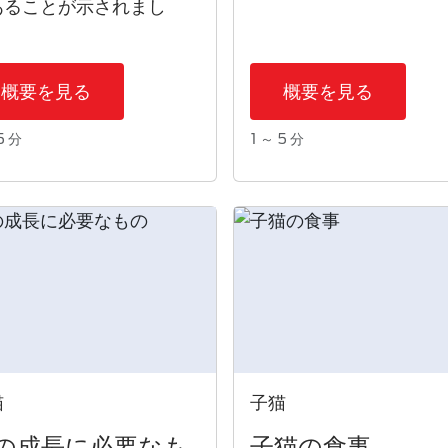
あることが示されまし
。
概要を見る
概要を見る
5 分
1 ～ 5 分
猫
子猫
の成長に必要なも
子猫​の食事​