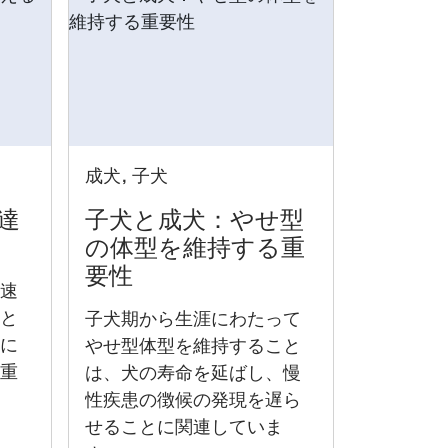
成犬, 子犬
達
子犬と成犬：やせ型
の体型を維持する重
要性
長速
こと
子犬
期から生涯にわたって
的に
やせ型体型を維持すること
て重
は、犬の寿命を延ばし、慢
性疾患の徴候の発現を遅ら
せることに関連していま