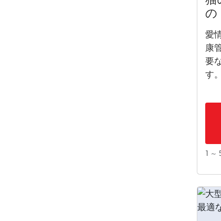
の
愛
康
要
す
1 ～ 