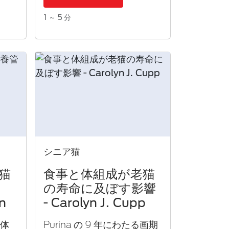
1 ～ 5 分
シニア猫
猫
食事​と体組成が老猫
の寿命に及ぼす影響
en
- Carolyn J. Cupp
過体
Purina の 9 年にわたる画期