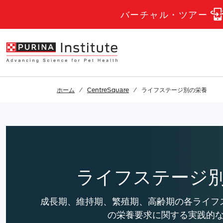
結果へスキップ
.
Skip to Main Content
バーチャル・ツアー
ホーム
CentreSquare
ライフステージ別の栄養
ライフステージ
成長期、維持期、繁殖期、高齢期の各ライフ
の
栄養要求
に関する実践的