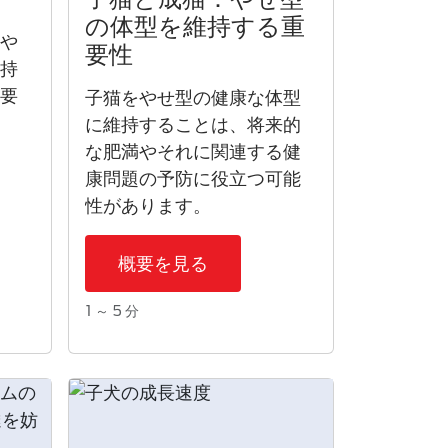
の体型を維持する重
とや
要性
維持
必要
子猫
をやせ型の健康な体型
に維持することは、将来的
な肥満やそれに関連する健
康問題の予防に役立つ可能
性があります。
概要を見る
1 ～ 5 分