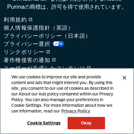
Purinaの商標は、許可を得て使用されています。
利用規約
個人情報保護指針（英語）​
プライバシーポリシー（日本語）​
プライバシー選択
リンクポリシー
著作権侵害の通知
ユーザーが生成したコンテンツ
クッキーポリシー
We use cookies to improve our site and provide
content and ads that might interest you. By using this
サプライチェーン法
site, you consent to our use of cookies as described in
our About our Ads policy contained within our Privacy
Policy. You can also manage your preferences in
Cookie Settings. For more information about how we
use information, read our
Privacy Policy
Cookie Settings
Okay