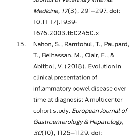
Medicine, 17
(3), 291─297. doi:
10.1111/j.1939-
1676.2003.tb02450.x
Nahon, S., Ramtohul, T., Paupard,
T., Belhassan, M., Clair, E., &
Abitbol, V. (2018). Evolution in
clinical presentation of
inflammatory bowel disease over
time at diagnosis: A multicenter
cohort study.
European Journal of
Gastroenterology & Hepatology,
30
(10), 1125─1129. doi: