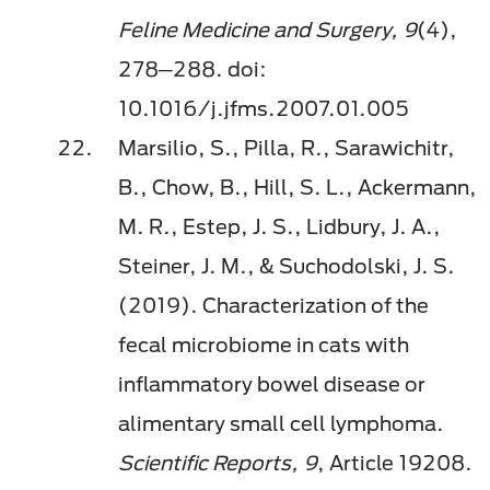
Feline Medicine and Surgery, 9
(4),
278─288. doi:
10.1016/j.jfms.2007.01.005
Marsilio, S., Pilla, R., Sarawichitr,
B., Chow, B., Hill, S. L., Ackermann,
M. R., Estep, J. S., Lidbury, J. A.,
Steiner, J. M., & Suchodolski, J. S.
(2019). Characterization of the
fecal microbiome in cats with
inflammatory bowel disease or
alimentary small cell lymphoma.
Scientific Reports, 9
, Article 19208.