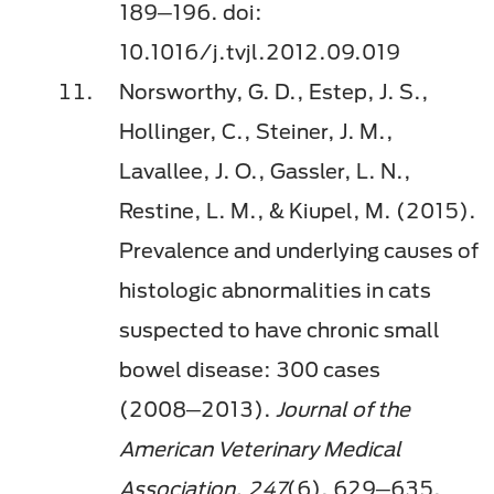
189─196. doi:
10.1016/j.tvjl.2012.09.019
Norsworthy, G. D., Estep, J. S.,
Hollinger, C., Steiner, J. M.,
Lavallee, J. O., Gassler, L. N.,
Restine, L. M., & Kiupel, M. (2015).
Prevalence and underlying causes of
histologic abnormalities in cats
suspected to have chronic small
bowel disease: 300 cases
(2008─2013).
Journal of the
American Veterinary Medical
Association, 247
(6), 629─635.