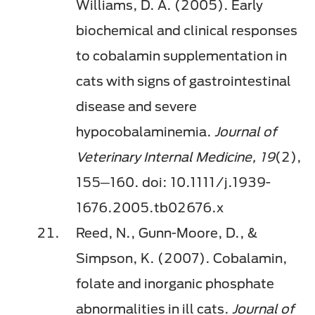
Williams, D. A. (2005). Early
biochemical and clinical responses
to cobalamin supplementation in
cats with signs of gastrointestinal
disease and severe
hypocobalaminemia.
Journal of
Veterinary Internal Medicine, 19
(2),
155─160. doi: 10.1111/j.1939-
1676.2005.tb02676.x
Reed, N., Gunn-Moore, D., &
Simpson, K. (2007). Cobalamin,
folate and inorganic phosphate
abnormalities in ill cats.
Journal of