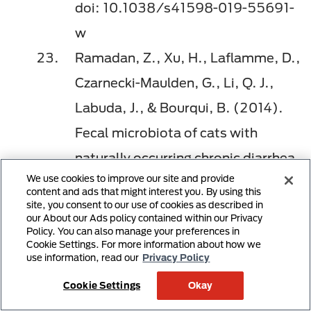
doi: 10.1038/s41598-019-55691-
w
Ramadan, Z., Xu, H., Laflamme, D.,
Czarnecki-Maulden, G., Li, Q. J.,
Labuda, J., & Bourqui, B. (2014).
Fecal microbiota of cats with
naturally occurring chronic diarrhea
We use cookies to improve our site and provide
assessed using 16S rRNA gene 454-
content and ads that might interest you. By using this
site, you consent to our use of cookies as described in
pyrosequencing before and after
our About our Ads policy contained within our Privacy
dietary treatment.
Journal of
Policy. You can also manage your preferences in
Cookie Settings. For more information about how we
Veterinary Internal Medicine, 28
(1),
use information, read our
Privacy Policy
59─65. doi: 10.1111/jvim.12261
Cookie Settings
Okay