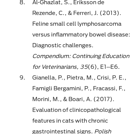
Al-Ghazlat, S., Eriksson de
Rezende, C., & Ferreri, J. (2013).
Feline small cell lymphosarcoma
versus inflammatory bowel disease:
Diagnostic challenges.
Compendium: Continuing Education
for Veterinarians, 35
(6), E1─E6.
Gianella, P., Pietra, M., Crisi, P. E.,
Famigli Bergamini, P., Fracassi, F.,
Morini, M., & Boari, A. (2017).
Evaluation of clinicopathological
features in cats with chronic
gastrointestinal signs.
Polish