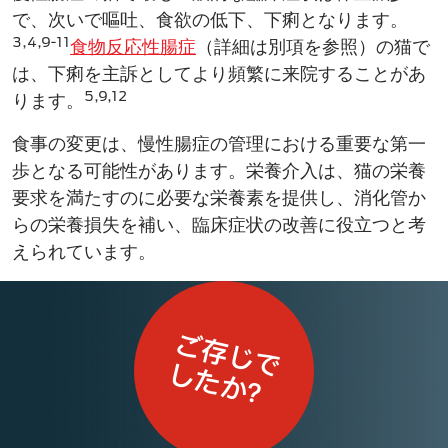
で、次いで嘔吐、食欲の低下​、下痢となります。
3,4,9-11
食物反応性腸症
（詳細は別項を参照）の猫で
は、下痢を主訴としてより頻繁に来院することがあ
5,9,12
ります。
食事の変更​は、慢性腸症の管理における重要な第一
歩となる可能性があります。栄養介入は、猫の栄養
要求​を満たすのに必要​な栄養素を提供し、消化管​か
らの栄養損失を補い、臨床症状の改善​に役立つと考
えられ​ています。