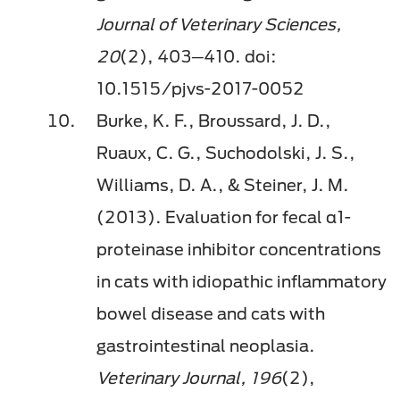
Journal of Veterinary Sciences,
20
(2), 403─410. doi:
10.1515/pjvs-2017-0052
Burke, K. F., Broussard, J. D.,
Ruaux, C. G., Suchodolski, J. S.,
Williams, D. A., & Steiner, J. M.
(2013). Evaluation for fecal α1-
proteinase inhibitor concentrations
in cats with idiopathic inflammatory
bowel disease and cats with
gastrointestinal neoplasia.
Veterinary Journal, 196
(2),