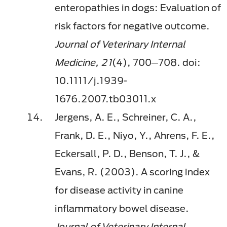
enteropathies in dogs: Evaluation of
risk factors for negative outcome.
Journal of Veterinary Internal
Medicine, 21
(4), 700─708. doi:
10.1111/j.1939-
1676.2007.tb03011.x
Jergens, A. E., Schreiner, C. A.,
Frank, D. E., Niyo, Y., Ahrens, F. E.,
Eckersall, P. D., Benson, T. J., &
Evans, R. (2003). A scoring index
for disease activity in canine
inflammatory bowel disease.
Journal of Veterinary Internal