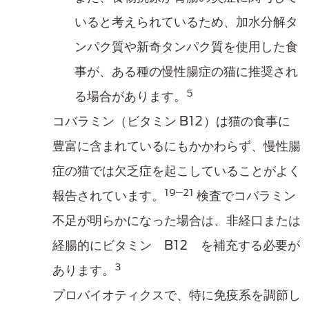
いると考えられているため、加水分解タ
ンパク質や新奇​タンパク質を使用した食
事が、ある種の慢性腸症の猫に推奨され
5
る場合があります。
コバラミン（ビタミン B12）は猫の食事に
豊富に含まれているにもかかわらず、慢性腸
症の猫では欠乏症を起こしていること​がよく
19─21
報告​されています。
検査でコバラミン
不足​が明らかになった場合は、非経口または
経腸的にビタミン B12 を補充する必要が
3
あります。
プロバイオティクスで、特に免疫系を調節し