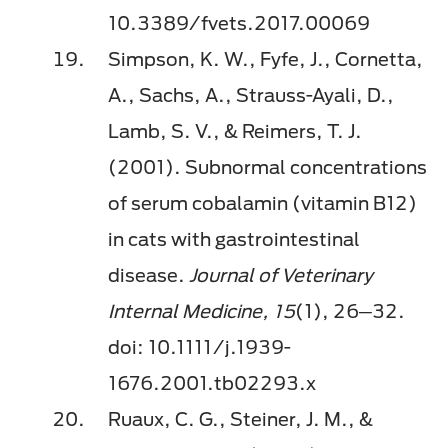
10.3389/fvets.2017.00069
Simpson, K. W., Fyfe, J., Cornetta,
A., Sachs, A., Strauss-Ayali, D.,
Lamb, S. V., & Reimers, T. J.
(2001). Subnormal concentrations
of serum cobalamin (vitamin B12)
in cats with gastrointestinal
disease.
Journal of Veterinary
Internal Medicine, 15
(1), 26─32.
doi: 10.1111/j.1939-
1676.2001.tb02293.x
Ruaux, C. G., Steiner, J. M., &