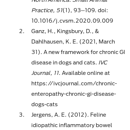
Practice, 51
(1), 93─109. doi:
10.1016/j.cvsm.2020.09.009
Ganz, H., Kingsbury, D., &
Dahlhausen, K. E. (2021, March
31). A new framework for chronic GI
disease in dogs and cats.
IVC
Journal, 11
. Available online at
https://ivcjournal.com/chronic-
enteropathy-chronic-gi-disease-
dogs-cats
Jergens, A. E. (2012). Feline
idiopathic inflammatory bowel