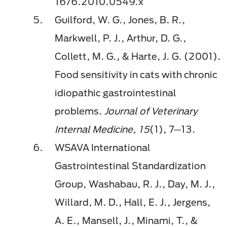
1676.2010.0549.x
Guilford, W. G., Jones, B. R.,
Markwell, P. J., Arthur, D. G.,
Collett, M. G., & Harte, J. G. (2001).
Food sensitivity in cats with chronic
idiopathic gastrointestinal
problems.
Journal of Veterinary
Internal Medicine, 15
(1), 7─13.
WSAVA International
Gastrointestinal Standardization
Group, Washabau, R. J., Day, M. J.,
Willard, M. D., Hall, E. J., Jergens,
A. E., Mansell, J., Minami, T., &