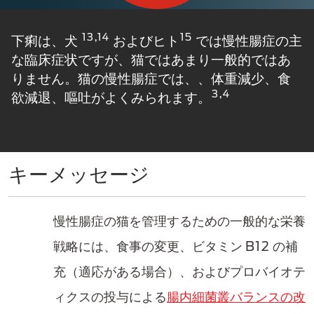
13,14
15
下痢は、犬
およびヒト​
では慢性腸症の主
な臨床症状ですが、猫ではあまり一般的ではあ
りません。猫の慢性腸症では、​、体重減少、食
3,4
欲減退、嘔吐がよくみられます。​
キーメッセージ
慢性腸症の猫を管理するための一般的な栄養
戦略には、食事の変更​、ビタミン B12 の補
充（適応がある場合）、およびプロバイオテ
ィクスの投与による
腸内細菌叢バランスの改