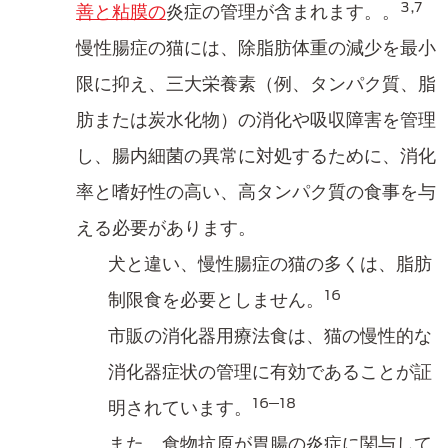
3,7
善と粘膜の​
炎症の管理が含まれます。。
慢性腸症の猫には、除脂肪体重の減少を最小
限に抑え、三大栄養素（例、タンパク質、脂
肪または炭水化物）の消化や吸収障害を管理
し、腸内細菌の異常に対処するために、消化
率と​嗜好性の高い、高タンパク質の食事を与
える必要があります。
犬と違い、慢性腸症の猫の多くは、脂肪
16
制限食を必要としません。
市販の消化器用療法食​は、猫の慢性的な
消化器​症状の管理に有効であることが証
16─18
明されています。
また、食物抗原が胃腸の炎症に関与して