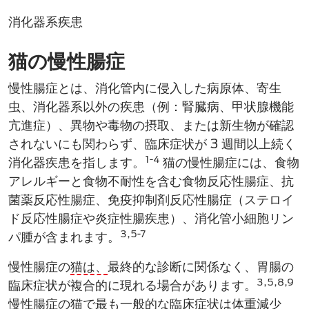
消化器系疾患
猫の慢性腸症
慢性腸症とは、消化管内に侵入した​病原体、寄生
虫、消化器系​以外の疾患（例：腎臓病、甲状腺機能
亢進症）、異物や毒物の摂取​、または新生物が確認
されないにも関わらず、臨床症状が 3 週間以上続く
1-4
消化器​疾患を指します。
猫の​慢性腸症には、食物
アレルギーと食物不耐性を含む食物反応性腸症、抗
菌薬​反応性腸症、免疫抑制剤反応性腸症（ステロイ
ド反応性腸症や炎症性腸疾患）、消化管小細胞リン
3,5-7
パ腫が含まれます。
慢性腸症の
猫は、
最終的な診断に関係なく、胃腸の
3,5,8,9
臨床症状が複合的に現れる場合があります。
慢性腸症の猫で最も一般的な臨床症状は体重減少