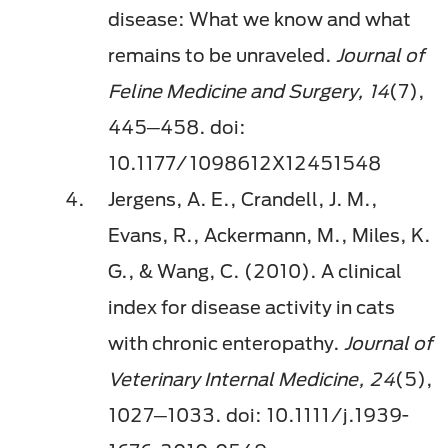
disease: What we know and what
remains to be unraveled.
Journal of
Feline Medicine and Surgery, 14
(7),
445─458. doi:
10.1177/1098612X12451548
Jergens, A. E., Crandell, J. M.,
Evans, R., Ackermann, M., Miles, K.
G., & Wang, C. (2010). A clinical
index for disease activity in cats
with chronic enteropathy.
Journal of
Veterinary Internal Medicine, 24
(5),
1027─1033. doi: 10.1111/j.1939-