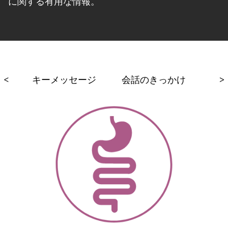
に関する有用な情報。
章
<
キーメッセージ
会話のきっかけ
関
>