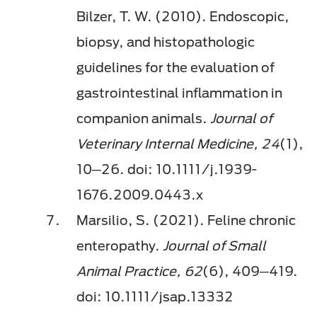
Bilzer, T. W. (2010). Endoscopic,
biopsy, and histopathologic
guidelines for the evaluation of
gastrointestinal inflammation in
companion animals.
Journal of
Veterinary Internal Medicine, 24
(1),
10─26. doi: 10.1111/j.1939-
1676.2009.0443.x
Marsilio, S. (2021). Feline chronic
enteropathy.
Journal of Small
Animal Practice, 62
(6), 409─419.
doi: 10.1111/jsap.13332