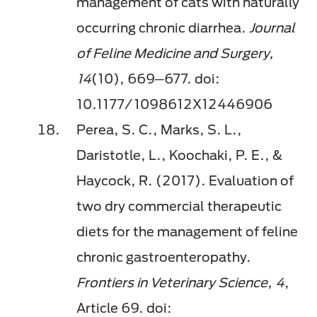
management of cats with naturally
occurring chronic diarrhea.
Journal
of Feline Medicine and Surgery,
14
(10), 669─677. doi:
10.1177/1098612X12446906
Perea, S. C., Marks, S. L.,
Daristotle, L., Koochaki, P. E., &
Haycock, R. (2017). Evaluation of
two dry commercial therapeutic
diets for the management of feline
chronic gastroenteropathy.
Frontiers in Veterinary Science, 4
,
Article 69. doi: