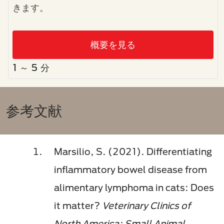
きます。
概要を見る
1 ～ 5 分
参考文献
Marsilio, S. (2021). Differentiating
inflammatory bowel disease from
alimentary lymphoma in cats: Does
it matter?
Veterinary Clinics of
North America: Small Animal