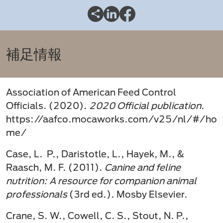
補足情報​
Association of American Feed Control
Officials. (2020).
2020 Official publication
.
https://aafco.mocaworks.com/v25/nl/#/ho
me/
Case, L. P., Daristotle, L., Hayek, M., &
Raasch, M. F. (2011).
Canine and feline
nutrition: A resource for companion animal
professionals
(3rd ed.). Mosby Elsevier.
Crane, S. W., Cowell, C. S., Stout, N. P.,