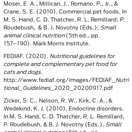
Moser, E. A., Millican, J., Romano, P., Jr., &
Crane, S. E. (2010). Commercial pet foods. In
M. S. Hand, C. D. Thatcher, R. L. Remillard, P.
Roudebush, & B. J. Novotny (Eds.),
Small
animal clinical nutrition
(5th ed., pp.
157─190). Mark Morris Institute.
FEDIAF. (2020).
Nutritional guidelines for
complete and complementary pet food for
cats and dogs
.
http://www.fediaf.org/images/FEDIAF_
Nutri
tional_Guidelines
_2020_20200917.pdf
Zicker, S. C., Nelson, R. W., Kirk, C. A., &
Wedekind, K. J. (2010). Endocrine disorders.
In M. S. Hand, C. D. Thatcher, R. L. Remillard,
P. Roudebush, & B. J. Novotny (Eds.),
Small