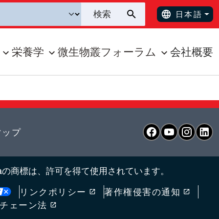
日本語
栄養学
微生物叢フォーラム
会社概要
Facebook
YouTube
Inst
L
マップ
tlé Purinaの商標は、許可を得て使用されています。
リンクポリシー
著作権侵害の通知
チェーン法