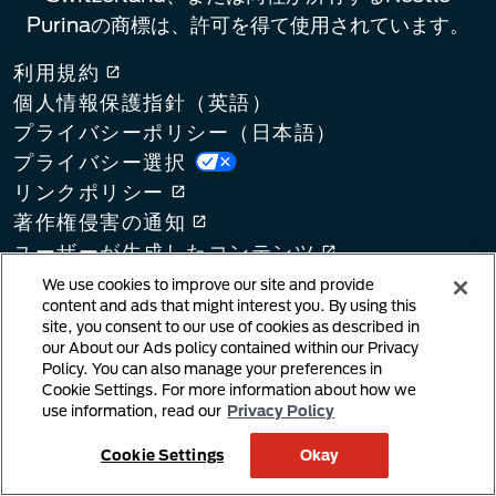
Purinaの商標は、許可を得て使用されています。
利用規約
個人情報保護指針（英語）​
プライバシーポリシー（日本語）​
プライバシー選択
リンクポリシー
著作権侵害の通知
ユーザーが生成したコンテンツ
クッキーポリシー
We use cookies to improve our site and provide
content and ads that might interest you. By using this
サプライチェーン法
site, you consent to our use of cookies as described in
our About our Ads policy contained within our Privacy
Policy. You can also manage your preferences in
Cookie Settings. For more information about how we
use information, read our
Privacy Policy
Cookie Settings
Okay