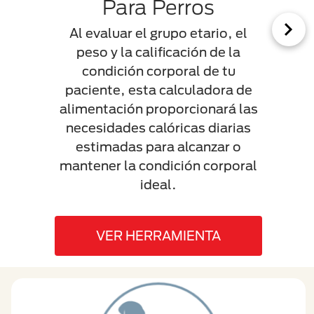
Para Perros
Al evaluar el grupo etario, el
peso y la calificación de la
Las d
condición corporal de tu
crudo
paciente, esta calculadora de
los 
alimentación proporcionará las
sus b
necesidades calóricas diarias
están
estimadas para alcanzar o
des
mantener la condición corporal
pued
ideal.
tanto
VER HERRAMIENTA
V