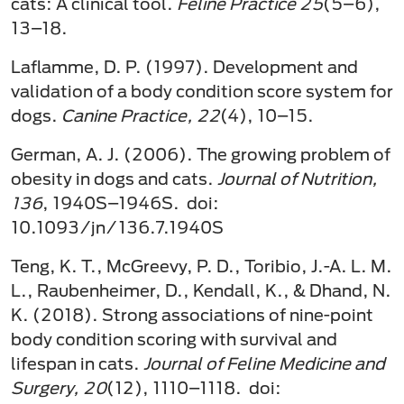
cats: A clinical tool.
Feline Practice 25
(5–6),
13–18.
Laflamme, D. P. (1997). Development and
validation of a body condition score system for
dogs.
Canine Practice, 22
(4), 10–15.
German, A. J. (2006). The growing problem of
obesity in dogs and cats.
Journal of Nutrition,
136
, 1940S–1946S. doi:
10.1093/jn/136.7.1940S
Teng, K. T., McGreevy, P. D., Toribio, J.-A. L. M.
L., Raubenheimer, D., Kendall, K., & Dhand, N.
K. (2018). Strong associations of nine-point
body condition scoring with survival and
lifespan in cats.
Journal of Feline Medicine and
Surgery, 20
(12), 1110–1118. doi: