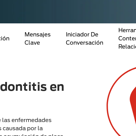
Herra
Mensajes
Iniciador De
ción
Conte
Clave
Conversación
Relac
odontitis en
e las enfermedades
 causada por la