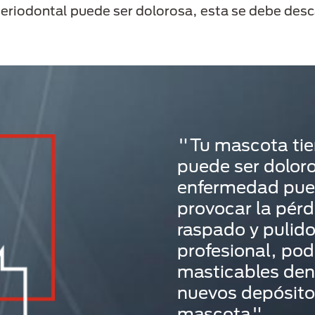
eriodontal puede ser dolorosa, esta se debe desc
"Tu mascota tie
puede ser doloros
enfermedad pued
provocar la pér
raspado y pulido
profesional, po
masticables dent
nuevos depósitos
mascota".