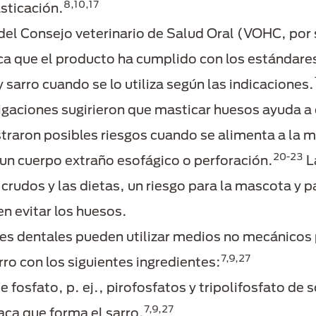
8,10,17
sticación.
del Consejo veterinario de Salud Oral (VOHC, por s
ca que el producto ha cumplido con los estándares
sarro cuando se lo utiliza según las indicaciones.
gaciones sugirieron que masticar huesos ayuda a el
traron posibles riesgos cuando se alimenta a la 
20-23
a un cuerpo extraño esofágico o perforación.
L
crudos y las dietas, un riesgo para la mascota y p
en evitar los huesos.
es dentales pueden utilizar medios no mecánicos p
7,9,27
ro con los siguientes ingredientes:
 fosfato, p. ej., pirofosfatos y tripolifosfato de s
7,9,27
aca que forma el sarro.