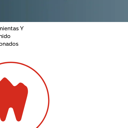
mientas Y
nido
ionados