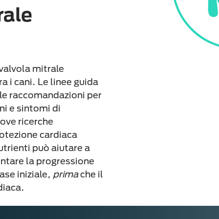
rale
alvola mitrale
a i cani. Le linee guida
ulle raccomandazioni per
ni e sintomi di
uove ricerche
rotezione cardiaca
trienti può aiutare a
entare la progressione
ase iniziale,
prima
che il
diaca.