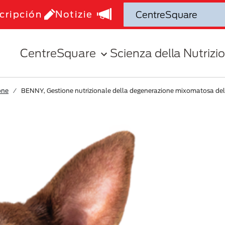
cripción
Notizie
CentreSquare
Scienza della Nutrizi
one
BENNY, Gestione nutrizionale della degenerazione mixomatosa de