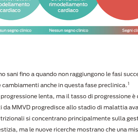
o sani fino a quando non raggiungono le fasi succe
1
e cambiamenti anche in questa fase preclinica.
rogressione lenta, ma il tasso di progressione è d
tti da MMVD progredisce allo stadio di malattia av
rizionali si concentrano principalmente sulla gestio
estizia, ma le nuove ricerche mostrano che una misc