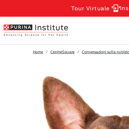
Skip to Main Content
Ins
Tour Virtuale
Home
CentreSquare
Conversazioni sulla nutrizi