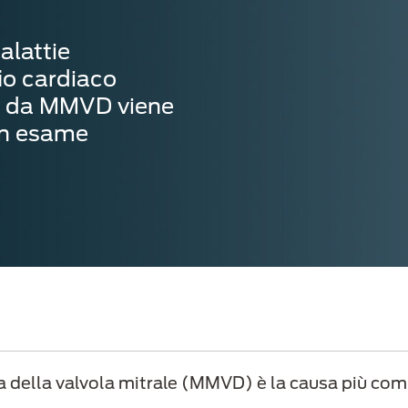
alattie
fio cardiaco
tti da MMVD viene
un esame
della valvola mitrale (MMVD) è la causa più comu