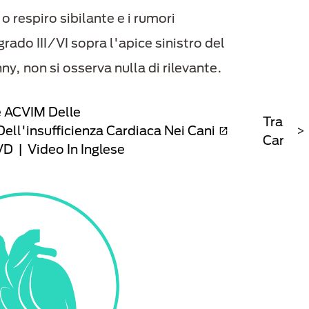
o respiro sibilante e i rumori
rado III/VI sopra l'apice sinistro del
y, non si osserva nulla di rilevante.
e ACVIM Delle
Trasfo
ell'insufficienza Cardiaca Nei Cani
>
Cardia
D | Video In Inglese