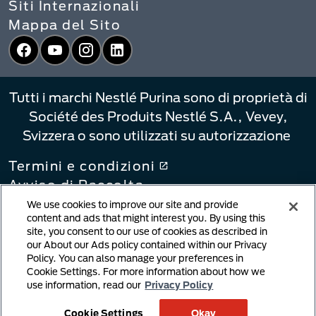
Siti Internazionali
Mappa del Sito
Facebook
YouTube
Instagram
LinkedIn
Tutti i marchi Nestlé Purina sono di proprietà di
Société des Produits Nestlé S.A., Vevey,
Svizzera o sono utilizzati su autorizzazione
Termini e condizioni
Avviso di Raccolta
Informativa sulla privacy
We use cookies to improve our site and provide
content and ads that might interest you. By using this
Le Tue Scelte di Privacy
site, you consent to our use of cookies as described in
Collegamenti alle informative
our About our Ads policy contained within our Privacy
Policy. You can also manage your preferences in
Notifica di violazione del copyright
Cookie Settings. For more information about how we
Contenuto generato dall'utente
use information, read our
Privacy Policy
Politica sui Cookie
Cookie Settings
Okay