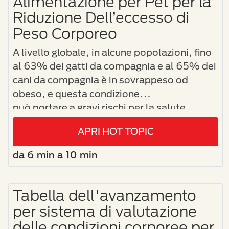
Alimentazione per Pet per la
Riduzione Dell’eccesso di
Peso Corporeo
A livello globale, in alcune popolazioni, fino
al 63% dei gatti da compagnia e al 65% dei
cani da compagnia è in sovrappeso od
obeso, e questa condizione
può portare a gravi rischi per la salute.
Tuttavia, molti proprietari di pet fanno
APRI HOT TOPIC
fatica ad accettare che il loro cane o gatto
sia in sovrappeso, e non comprendono che
da 6 min a 10 min
la nutrizione possa contribuire alla gestione
del peso corporeo e alla qualità della vita
per i loro pet.
Tabella dell'avanzamento
per sistema di valutazione
delle condizioni corporee per