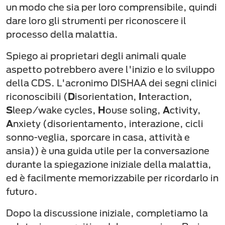
un modo che sia per loro comprensibile, quindi
dare loro gli strumenti per riconoscere il
processo della malattia.
Spiego ai proprietari degli animali quale
aspetto potrebbero avere l'inizio e lo sviluppo
della CDS. L'acronimo DISHAA dei segni clinici
riconoscibili (
D
isorientation,
I
nteraction,
S
leep/wake cycles,
H
ouse soling,
A
ctivity,
A
nxiety (disorientamento, interazione, cicli
sonno-veglia, sporcare in casa, attività e
ansia)) è una guida utile per la conversazione
durante la spiegazione iniziale della malattia,
ed è facilmente memorizzabile per ricordarlo in
futuro.
Dopo la discussione iniziale, completiamo la