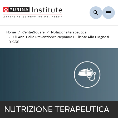
Skip to Main Content
Home
CentreSquare
Nutrizione terapeutica
Gli Anni Della Prevenzione: Preparare Il Cliente Alla Diagnosi
Di CDS
NUTRIZIONE TERAPEUTICA