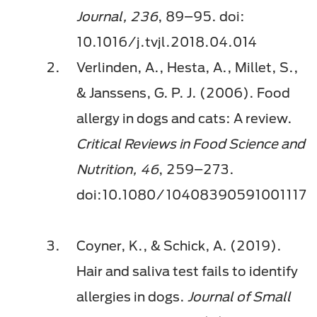
Journal, 236
, 89–95. doi:
10.1016/j.tvjl.2018.04.014
Verlinden, A., Hesta, A., Millet, S.,
& Janssens, G. P. J. (2006). Food
allergy in dogs and cats: A review.
Critical Reviews in Food Science and
Nutrition, 46
, 259–273.
doi:10.1080/10408390591001117
Coyner, K., & Schick, A. (2019).
Hair and saliva test fails to identify
allergies in dogs.
Journal of Small