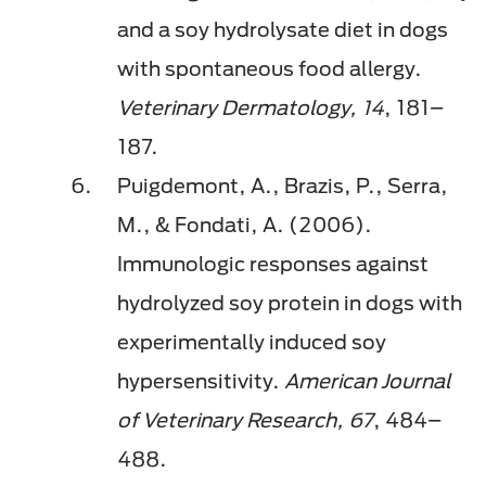
and a soy hydrolysate diet in dogs
with spontaneous food allergy.
Veterinary Dermatology, 14
, 181–
187.
Puigdemont, A., Brazis, P., Serra,
M., & Fondati, A. (2006).
Immunologic responses against
hydrolyzed soy protein in dogs with
experimentally induced soy
hypersensitivity.
American Journal
of Veterinary Research, 67
, 484–
488.