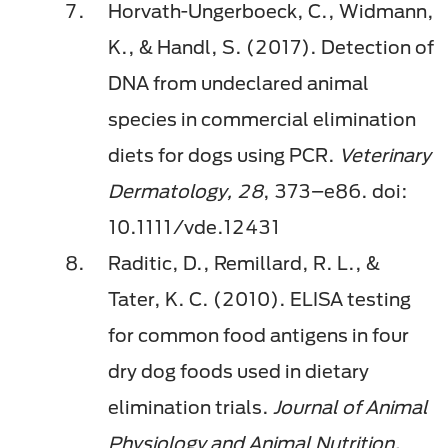
Horvath-Ungerboeck, C., Widmann,
K., & Handl, S. (2017). Detection of
DNA from undeclared animal
species in commercial elimination
diets for dogs using PCR.
Veterinary
Dermatology, 28
, 373–e86. doi:
10.1111/vde.12431
Raditic, D., Remillard, R. L., &
Tater, K. C. (2010). ELISA testing
for common food antigens in four
dry dog foods used in dietary
elimination trials.
Journal of Animal
Physiology and Animal Nutrition,