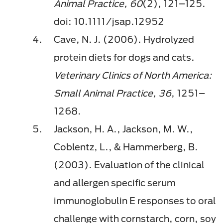
Animal Practice, 60
(2), 121–125.
doi: 10.1111/jsap.12952
Cave, N. J. (2006). Hydrolyzed
protein diets for dogs and cats.
Veterinary Clinics of North America:
Small Animal Practice, 36
, 1251–
1268.
Jackson, H. A., Jackson, M. W.,
Coblentz, L., & Hammerberg, B.
(2003). Evaluation of the clinical
and allergen specific serum
immunoglobulin E responses to oral
challenge with cornstarch, corn, soy