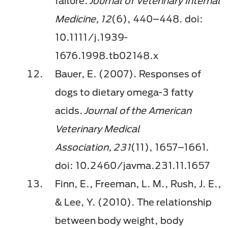
failure.
Journal of Veterinary Internal
Medicine, 12
(6), 440–448. doi:
10.1111/j.1939-
1676.1998.tb02148.x
Bauer, E. (2007). Responses of
dogs to dietary omega-3 fatty
acids.
Journal of the American
Veterinary Medical
Association, 231
(11), 1657–1661.
doi: 10.2460/javma.231.11.1657
Finn, E., Freeman, L. M., Rush, J. E.,
& Lee, Y. (2010). The relationship
between body weight, body