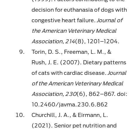
decision for euthanasia of dogs with
congestive heart failure.
Journal of
the American Veterinary Medical
Association, 214
(8), 1201–1204.
Torin, D. S., Freeman, L. M., &
Rush, J. E. (2007). Dietary patterns
of cats with cardiac disease.
Journal
of the American Veterinary Medical
Association, 230
(6), 862–867. doi:
10.2460/javma.230.6.862
Churchill, J. A., & Eirmann, L.
(2021). Senior pet nutrition and