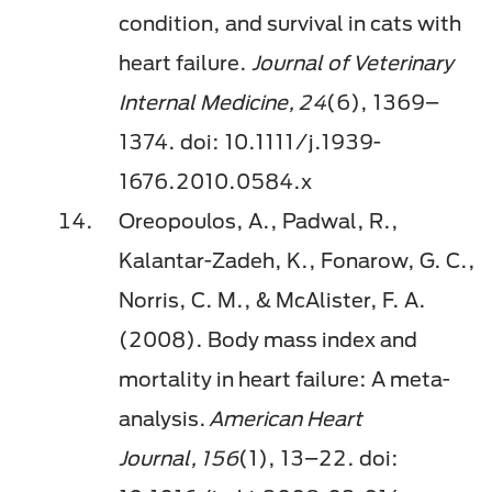
condition, and survival in cats with
heart failure.
Journal of Veterinary
Internal Medicine, 24
(6), 1369–
1374. doi: 10.1111/j.1939-
1676.2010.0584.x
Oreopoulos, A., Padwal, R.,
Kalantar-Zadeh, K., Fonarow, G. C.,
Norris, C. M., & McAlister, F. A.
(2008). Body mass index and
mortality in heart failure: A meta-
analysis.
American Heart
Journal, 156
(1), 13–22. doi: