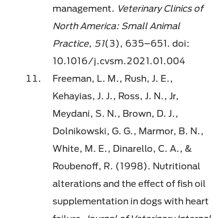
management.
Veterinary Clinics of
North America: Small Animal
Practice
,
51
(3), 635–651. doi:
10.1016/j.cvsm.2021.01.004
Freeman, L. M., Rush, J. E.,
Kehayias, J. J., Ross, J. N., Jr,
Meydani, S. N., Brown, D. J.,
Dolnikowski, G. G., Marmor, B. N.,
White, M. E., Dinarello, C. A., &
Roubenoff, R. (1998). Nutritional
alterations and the effect of fish oil
supplementation in dogs with heart