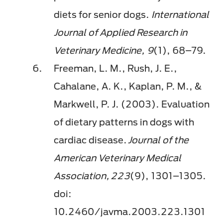
diets for senior dogs.
International
Journal of Applied Research in
Veterinary Medicine, 9
(1), 68–79.
Freeman, L. M., Rush, J. E.,
Cahalane, A. K., Kaplan, P. M., &
Markwell, P. J. (2003). Evaluation
of dietary patterns in dogs with
cardiac disease.
Journal of the
American Veterinary Medical
Association, 223
(9), 1301–1305.
doi:
10.2460/javma.2003.223.1301