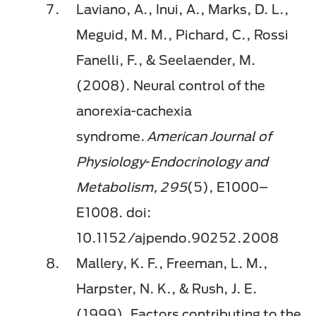
Laviano, A., Inui, A., Marks, D. L.,
Meguid, M. M., Pichard, C., Rossi
Fanelli, F., & Seelaender, M.
(2008). Neural control of the
anorexia-cachexia
syndrome.
American Journal of
Physiology
-
Endocrinology and
Metabolism, 295
(5), E1000–
E1008. doi:
10.1152/ajpendo.90252.2008
Mallery, K. F., Freeman, L. M.,
Harpster, N. K., & Rush, J. E.
(1999). Factors contributing to the