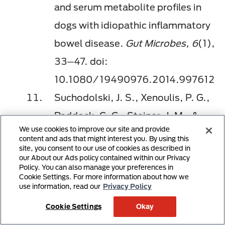
and serum metabolite profiles in
dogs with idiopathic inflammatory
bowel disease.
Gut Microbes, 6
(1),
33─47. doi:
10.1080/19490976.2014.997612
Suchodolski, J. S., Xenoulis, P. G.,
Paddock, C. G., Steiner, J. M., &
We use cookies to improve our site and provide
Jergens, A. E. (2010). Molecular
content and ads that might interest you. By using this
site, you consent to our use of cookies as described in
analysis of the bacterial microbiota
our About our Ads policy contained within our Privacy
Policy. You can also manage your preferences in
in duodenal biopsies from dogs with
Cookie Settings. For more information about how we
idiopathic inflammatory bowel
use information, read our
Privacy Policy
disease.
Veterinary Microbiology,
Cookie Settings
Okay
142
(3─4), 394─400. doi: