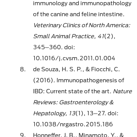
immunology and immunopathology
of the canine and feline intestine.
Veterinary Clinics of North America:
Small Animal Practice, 41
(2),
345─360. doi:
10.1016/j.cvsm.2011.01.004
de Souza, H. S. P., & Fiocchi, C.
(2016). Immunopathogenesis of
IBD: Current state of the art.
Nature
Reviews: Gastroenterology &
Hepatology, 13
(1), 13─27. doi:
10.1038/nrgastro.2015.186
Honneffer, J. B., Minamoto, Y., &