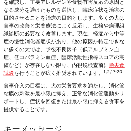
を確認し、主要アレルゲンや​食物有害反応の原因と
なる成分を避けたものを選択し、​臨床症状を治療の
目的​させることを治療の目的​とします。多くの犬は
食事の改善と栄養療法によく反応し、生検や病理組
織診断の必要なく改善します。​現在、軽症から中等
症の慢性消化器症状があり、他の原因が特定できな
い多くの犬では、予後不良因子（低アルブミン血
症、低コバラミン血症、臨床活動性指標スコアの高
値​など）が存在しない限り、​内視鏡検査前に
除去食
1,2,17-20
試験
を行うことが広く​推奨されています。
食事​介入の目標は、犬の栄養要求​を満たし、消化管
粘膜の刺激を最小限に抑え、正常な消化管運動をサ
ポートし、症状を回復または最小限に抑える食事を
提供することです。
キーメッセージ