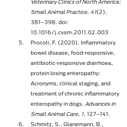
Veterinary Clinics of North America:
Small Animal Practice, 41
(2),
381─398. doi:
10.1016/j.cvsm.2011.02.003
Procoli, F. (2020). Inflammatory
bowel disease, food-responsive,
antibiotic-responsive diarrhoea,
protein losing enteropathy:
Acronyms, clinical staging, and
treatment of chronic inflammatory
enteropathy in dogs.
Advances in
Small Animal Care, 1
, 127─141.
Schmitz, S., Glanemann, B.,