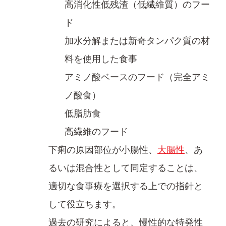
高消化性低残渣（低繊維質）のフー
ド
加水分解または新奇​タンパク質の材
料を使用した食事
アミノ酸ベースのフード（完全アミ
ノ酸食）
低脂肪食
高繊維のフード
下痢の原因部位が小腸性、
大腸性
、あ
るいは混合性として同定​することは、
適切な食事療を選択する上での指針と
して役立ちます。​
過去の研究によると、慢性的な特発性