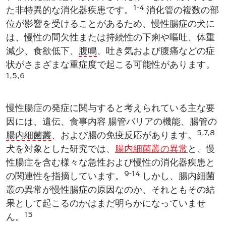
1-4
た​非特異的な消化器疾患​です。
消化管の複数の部
位​が影響を受けることがあるため、慢性腸症の犬に
は、慢性の間欠性または持続性の下痢や嘔吐、体重
減少、食欲低下​、
腹鳴
、吐き気および腹痛などの症
状がさまざまな重症度で起こる可能性​があります。
1,5,6
慢性腸症の発症に関与すると考えられている主な要
因には、遺伝、食事内容​ 腸管バリアの機能​、腸管の
5,7,8
腸内細菌叢
、および腸の免疫反応があります。
犬を対象とした研究では、
腸内細菌叢​の異常
と、慢
性腸症を含む様々な急性および慢性の消化器疾患と
9-14
の関連性を指摘しています。​
しかし、腸内細菌
叢​の異常が慢性腸症​の原因なのか、それともその結
果として起こるのか​はまだ明らかになっていませ
15
ん。​