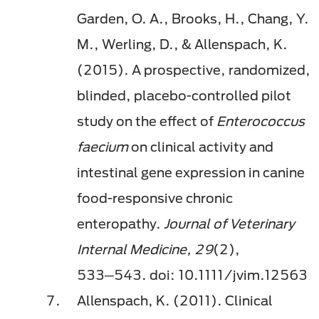
Garden, O. A., Brooks, H., Chang, Y.
M., Werling, D., & Allenspach, K.
(2015). A prospective, randomized,
blinded, placebo-controlled pilot
study on the effect of
Enterococcus
faecium
on clinical activity and
intestinal gene expression in canine
food-responsive chronic
enteropathy.
Journal of Veterinary
Internal Medicine, 29
(2),
533─543. doi: 10.1111/jvim.12563
Allenspach, K. (2011). Clinical