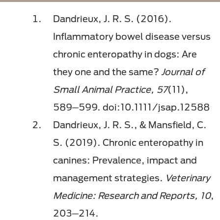
Dandrieux, J. R. S. (2016).
Inflammatory bowel disease versus
chronic enteropathy in dogs: Are
they one and the same?
Journal of
Small Animal Practice, 57
(11),
589─599. doi:10.1111/jsap.12588
Dandrieux, J. R. S., & Mansfield, C.
S. (2019). Chronic enteropathy in
canines: Prevalence, impact and
management strategies.
Veterinary
Medicine: Research and Reports, 10
,
203─214.