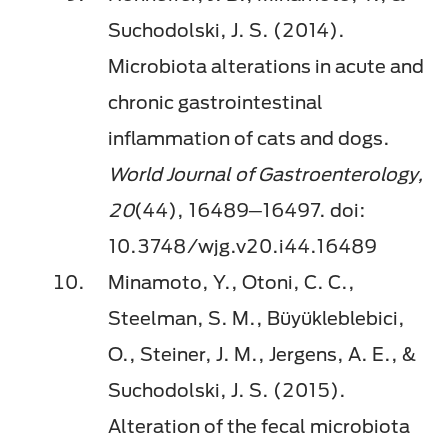
Suchodolski, J. S. (2014).
Microbiota alterations in acute and
chronic gastrointestinal
inflammation of cats and dogs.
World Journal of Gastroenterology,
20
(44), 16489─16497. doi:
10.3748/wjg.v20.i44.16489
Minamoto, Y., Otoni, C. C.,
Steelman, S. M., Büyükleblebici,
O., Steiner, J. M., Jergens, A. E., &
Suchodolski, J. S. (2015).
Alteration of the fecal microbiota