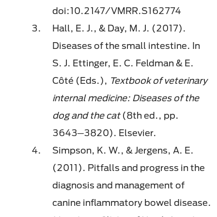
doi:10.2147/VMRR.S162774
Hall, E. J., & Day, M. J. (2017).
Diseases of the small intestine. In
S. J. Ettinger, E. C. Feldman & E.
Côté (Eds.),
Textbook of veterinary
internal medicine: Diseases of the
dog and the cat
(8th ed., pp.
3643─3820). Elsevier.
Simpson, K. W., & Jergens, A. E.
(2011). Pitfalls and progress in the
diagnosis and management of
canine inflammatory bowel disease.