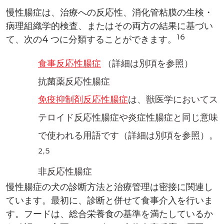
慢性腸症は、治療への​反応性、消化管粘膜の生検・
病理組織学的検査、​またはその両方の結果​に基づい
16
て、次の4 つに分類することができます。
食事反応性腸症
（詳細は別項を参照）
抗菌薬​反応性腸症
免疫抑制剤反応性腸症
は、獣医学においてス
テロイド反応性腸症や炎症性腸症と同じ意味
で使われる用語です（詳細は別項を参照）。
2,5
非反応性腸症
慢性腸症の犬の診断方法​と治療管理は密接に関連し
ています。最初に、診断と併せて​食事介入を行いま
す。フードは、総合栄養食の基準を満たしているか