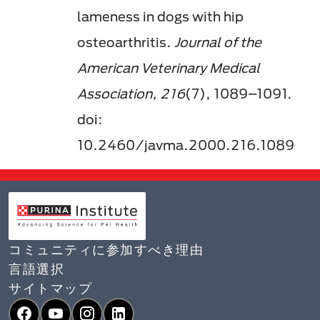
lameness in dogs with hip
osteoarthritis.
Journal of the
American Veterinary Medical
Association, 216
(7), 1089–1091.
doi:
10.2460/javma.2000.216.1089
コミュニティに参加すべき理由
言語選択​
サイトマップ
Facebook
YouTube
Instagram
LinkedIn