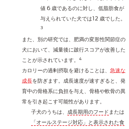
値 6 歳であるのに対し、低脂肪食が
与えられていた​犬では​12 歳でした。
3
また、別の研究では、肥満の変形性関節症の
犬において、減量後に跛行スコアが改善した
4
ことが示されています。
カロリーの過剰摂取​を避けることは、
急速な
成長
を防ぎます。成長速度が速すぎると、​発
育中の骨格系に負担を与え、骨格や軟骨の異
常を引き起こす可能性があります。
子犬のうちは、
成長期用のフード​
または
「オールステージ​対応」と表示された食