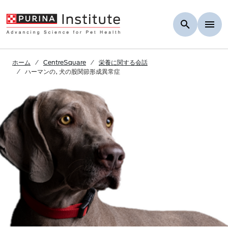
Skip to Main Content
ホーム
CentreSquare
栄養に関する会話
ハーマンの, 犬の股関節形成異常症