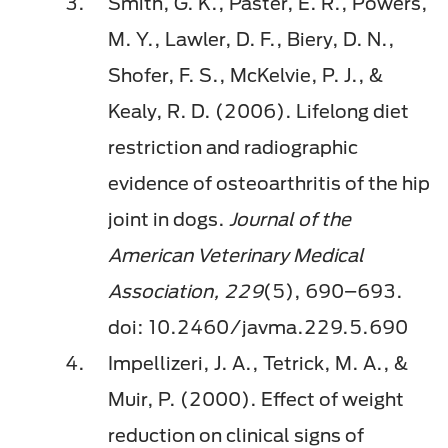
Smith, G. K., Paster, E. R., Powers,
M. Y., Lawler, D. F., Biery, D. N.,
Shofer, F. S., McKelvie, P. J., &
Kealy, R. D. (2006). Lifelong diet
restriction and radiographic
evidence of osteoarthritis of the hip
joint in dogs.
Journal of the
American Veterinary Medical
Association, 229
(5), 690–693.
doi: 10.2460/javma.229.5.690
Impellizeri, J. A., Tetrick, M. A., &
Muir, P. (2000). Effect of weight
reduction on clinical signs of