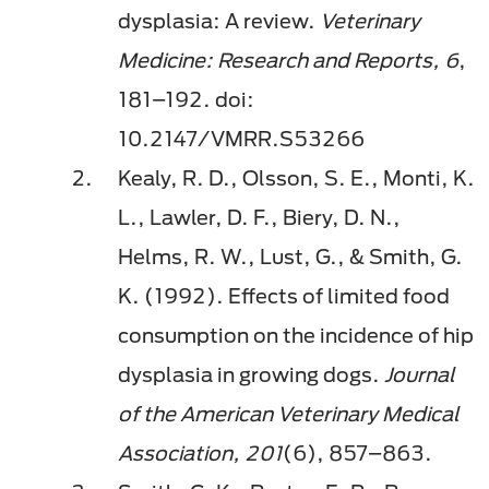
dysplasia: A review.
Veterinary
Medicine: Research and Reports, 6
,
181–192. doi:
10.2147/VMRR.S53266
Kealy, R. D., Olsson, S. E., Monti, K.
L., Lawler, D. F., Biery, D. N.,
Helms, R. W., Lust, G., & Smith, G.
K. (1992). Effects of limited food
consumption on the incidence of hip
dysplasia in growing dogs.
Journal
of the American Veterinary Medical
Association, 201
(6), 857–863.