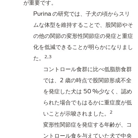
が重要です。
Purina の研究では、子犬の頃からスリ
ムな体型を維持することで、股関節やそ
の他の​関節の変形性関節症の発症と重症
化を低減できることが明らかになりまし
2,3
た。
コントロール​食群に比べ低脂肪食​群
では、2 歳の時点で股関節形成不全
を発症した犬は 50 %少なく、認め
られた場合でもはるかに重症度が低
2
いことが示唆​されました。
変形性関節症を発症する年齢が、コ
ントロール​食を与えていた​犬で中央