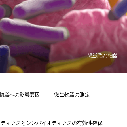
腸絨毛と細菌
物叢への影響要因
微生物叢の測定
オティクスとシンバイオティクスの有効性確保