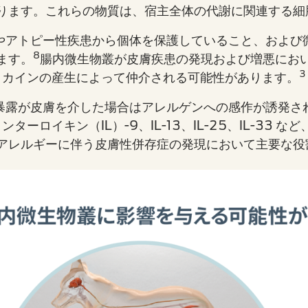
ります。これらの物質は、宿主全体の代謝に関連する細
やアトピー性疾患から個体を保護していること、および
8
ます。
腸内微生物叢が皮膚疾患の発現および増悪にお
3
カインの産生によって仲介される可能性があります。
暴露が皮膚を介した場合はアレルゲンへの感作が誘発さ
ンターロイキン（IL）-9、IL-13、IL-25、IL-3
アレルギーに伴う皮膚性併存症の発現において主要な役