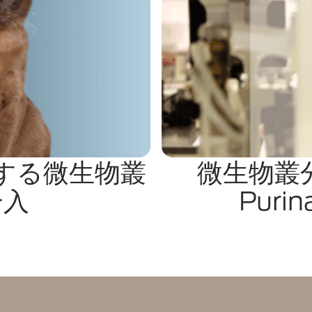
する微生物叢
微生物叢分
介入
Pur