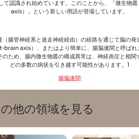
識され始めています。このことから、「微生物叢・腸・脳連関
axis）」という新しい用語が登場しています。
経（腸管神経系と迷走神経経由）の経路を通じて脳の発
gut-brain axis）、またはより簡単に、腸脳連関と
そのため、腸内微生物叢の構成異常は、神経炎症と相関
どの多数の病状を引き越す可能性があります。1
腸脳連関
ムの他の領域を見る