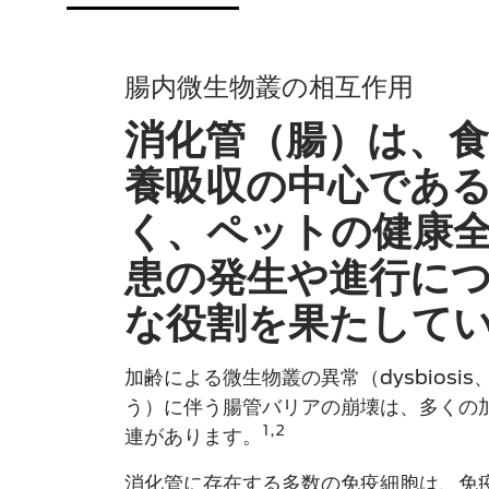
腸内微生物叢の相互作用
消化管（腸）は、
養吸収の中心であ
く、ペットの健康
患の発生や進行に
な役割を果たして
加齢による微生物叢の異常（dysbiosi
う）に伴う腸管バリアの崩壊は、多くの
1,2
連があります。
消化管に存在する多数の免疫細胞は、免