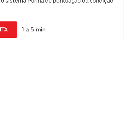
a o sistema Purina de pontuação da condição
NTA
1 a 5 min