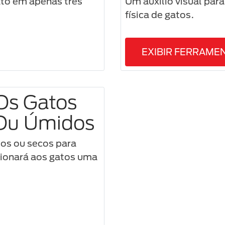
ato em apenas três
Um auxílio visual par
física de gatos.
EXIBIR FERRAME
Os Gatos
Ou Úmidos
os ou secos para
ionará aos gatos uma