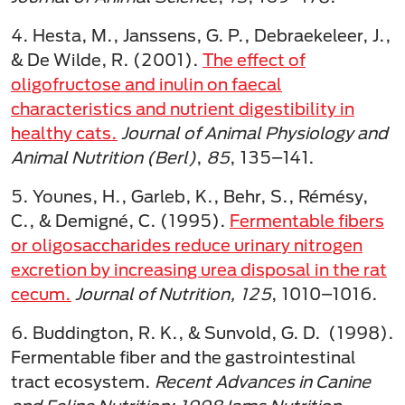
4. Hesta, M., Janssens, G. P., Debraekeleer, J.,
& De Wilde, R. (2001).
The effect of
oligofructose and inulin on faecal
characteristics and nutrient digestibility in
healthy cats.
Journal of Animal Physiology and
Animal Nutrition (Berl)
,
85
, 135–141.
5. Younes, H., Garleb, K., Behr, S., Rémésy,
C., & Demigné, C. (1995).
Fermentable fibers
or oligosaccharides reduce urinary nitrogen
excretion by increasing urea disposal in the rat
cecum.
Journal of Nutrition, 125
, 1010–1016.
6. Buddington, R. K., & Sunvold, G. D. (1998).
Fermentable fiber and the gastrointestinal
tract ecosystem.
Recent Advances in Canine