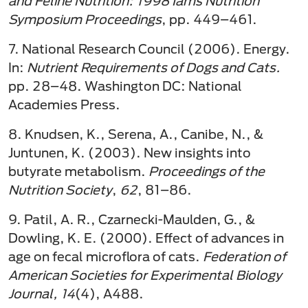
and Feline Nutrition: 1998 Iams Nutrition
Symposium Proceedings
, pp. 449–461.
7. National Research Council (2006). Energy.
In:
Nutrient Requirements of Dogs and Cats.
pp. 28–48. Washington DC: National
Academies Press.
8. Knudsen, K., Serena, A., Canibe, N., &
Juntunen, K. (2003). New insights into
butyrate metabolism.
Proceedings of the
Nutrition Society
,
62
, 81–86.
9. Patil, A. R., Czarnecki-Maulden, G., &
Dowling, K. E. (2000). Effect of advances in
age on fecal microflora of cats.
Federation of
American Societies for Experimental Biology
Journal, 14
(4), A488.