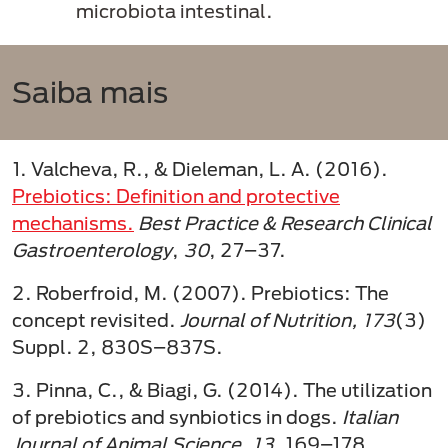
microbiota intestinal.
Saiba mais
1. Valcheva, R., & Dieleman, L. A. (2016).
Prebiotics: Definition and protective
mechanisms.
Best Practice & Research Clinical
Gastroenterology
,
30
, 27–37.
2. Roberfroid, M. (2007). Prebiotics: The
concept revisited.
Journal of Nutrition, 173
(3)
Suppl. 2, 830S–837S.
3. Pinna, C., & Biagi, G. (2014). The utilization
of prebiotics and synbiotics in dogs.
Italian
Journal of Animal Science
,
13
, 169–178.