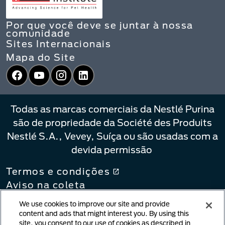
Por que você deve se juntar à nossa
comunidade
Sites Internacionais
Mapa do Site
Facebook
YouTube
Instagram
LinkedIn
Todas as marcas comerciais da Nestlé Purina
são de propriedade da Société des Produits
Nestlé S.A., Vevey, Suíça ou são usadas com a
devida permissão
Termos e condições
Aviso na coleta
Política de privacidade
We use cookies to improve our site and provide
Suas Escolhas de Privacidade
content and ads that might interest you. By using this
site, you consent to our use of cookies as described in