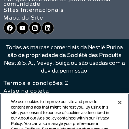
comunidade
Sites Internacionais
Mapa do Site
Facebook
YouTube
Instagram
LinkedIn
Todas as marcas comerciais da Nestlé Purina
são de propriedade da Société des Produits
Nestlé S.A., Vevey, Suíça ou são usadas com a
devida permissão
Termos e condições
Aviso na coleta
Política de privacidade
We use cookies to improve our site and provide
Suas Escolhas de Privacidade
content and ads that might interest you. By using this
site, you consent to our use of cookies as described in
Política de vinculação
our About our Ads policy contained within our Privacy
Notificação de violação de direitos
Policy. You can also manage your preferences in
autorais