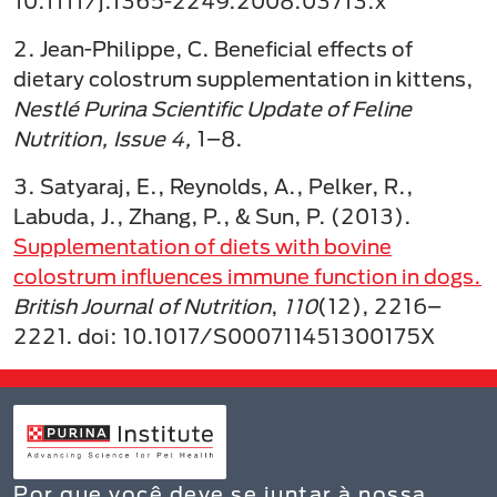
10.1111/j.1365-2249.2008.03713.x
2. Jean-Philippe, C. Beneficial effects of
dietary colostrum supplementation in kittens,
Nestlé Purina Scientific Update of Feline
Nutrition, Issue 4,
1–8.
3. Satyaraj, E., Reynolds, A., Pelker, R.,
Labuda, J., Zhang, P., & Sun, P. (2013).
Supplementation of diets with bovine
colostrum influences immune function in dogs.
British Journal of Nutrition
,
110
(12), 2216–
2221. doi: 10.1017/S000711451300175X
Por que você deve se juntar à nossa