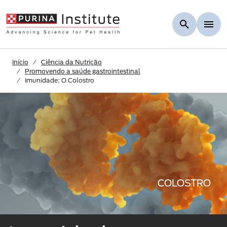
Skip to Main Content
Início
Ciência da Nutrição
Promovendo a saúde gastrointestinal
Imunidade: O Colostro
COLOSTRO