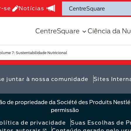
r-se
Notícias
CentreSquare
Ciência da Nu
olume 7: Sustentabilidade Nutricional
se juntar à nossa comunidade
Sites Intern
ão de propriedade da Société des Produits Nestlé
permissão
olítica de privacidade
Suas Escolhas de P
eitos autorais
Conteúdo gerado pelo usu