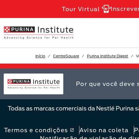
Skip to Main Content
Inscreve
Tour Virtual
Início
CentreSquare
Purina Institute Digest
V
Por que você deve 
Todas as marcas comerciais da Nestlé Purina s
Termos e condições
Aviso na coleta
P
Notificação de violação de dir