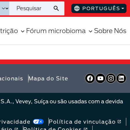
PORTUGUÊS
trição
Fórum microbioma
Sobre Nós
Facebook
YouTube
Inst
L
acionais
Mapa do Site
 S.A., Vevey, Suíça ou são usadas com a devida
rivacidade
Política de vinculação
ário
Política de Cookies