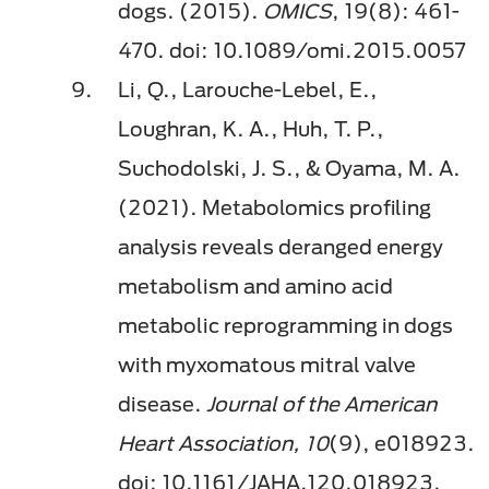
dogs. (2015).
OMICS
, 19(8): 461-
470. doi: 10.1089/omi.2015.0057
Li, Q., Larouche-Lebel, E.,
Loughran, K. A., Huh, T. P.,
Suchodolski, J. S., & Oyama, M. A.
(2021). Metabolomics profiling
analysis reveals deranged energy
metabolism and amino acid
metabolic reprogramming in dogs
with myxomatous mitral valve
disease.
Journal of the American
Heart Association, 10
(9), e018923.
doi: 10.1161/JAHA.120.018923.