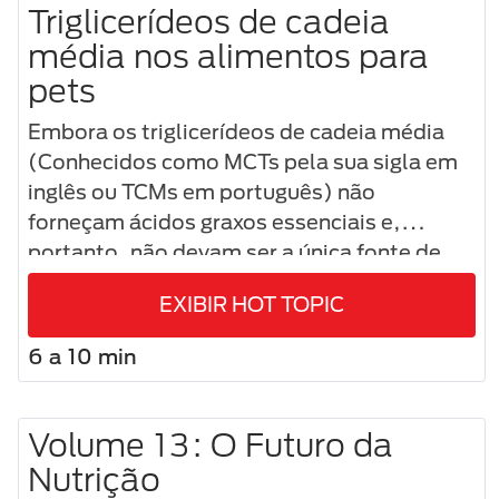
Triglicerídeos de cadeia
média nos alimentos para
pets
Embora os triglicerídeos de cadeia média
(Conhecidos como MCTs pela sua sigla em
inglês ou TCMs em português) não
forneçam ácidos graxos essenciais e,
portanto, não devam ser a única fonte de
gordura na dieta dos pets, 1 estudos
EXIBIR HOT TOPIC
mostram que a suplementação na dieta
pode trazer benefícios à saúde de alguns
6 a 10 min
cães.
Volume 13: O Futuro da
Nutrição