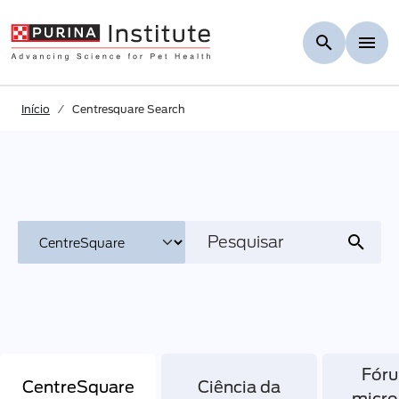
Skip to Main Content
Início
Centresquare Search
Fór
CentreSquare
Ciência da
micr