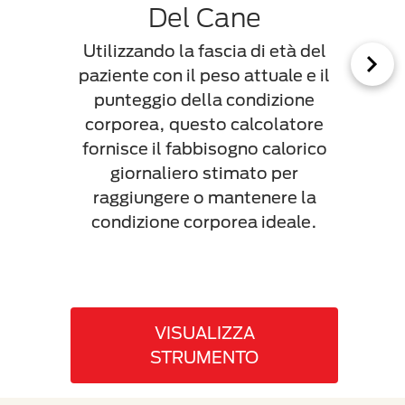
Del Cane
A
Utilizzando la fascia di età del
Le die
paziente con il peso attuale e il
so
punteggio della condizione
propri
corporea, questo calcolatore
ma i
fornisce il fabbisogno calorico
sono s
giornaliero stimato per
molti 
raggiungere o mantenere la
ri
condizione corporea ideale.
alimen
gli 
VISUALIZZA
A
STRUMENTO