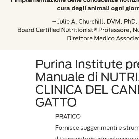
cura degli animali ogni gio
– Julie A. Churchill, DVM, PhD
Board Certified Nutritionist® Professore, Nu
Direttore Medico Associa
Purina Institute pr
Manuale di NUTR
CLINICA DEL CAN
GATTO
PRATICO
Fornisce suggerimenti e strume
il team veterinario ad occupar