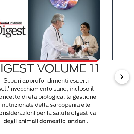
IGEST VOLUME 11
S
V
Scopri approfondimenti esperti
sull’invecchiamento sano, incluso il
oncetto di età biologica, la gestione
nutrizionale della sarcopenia e le
Uno st
onsiderazioni per la salute digestiva
f
degli animali domestici anziani.