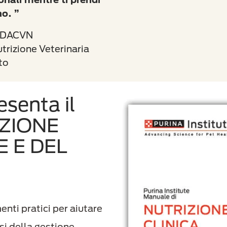
rno. ”
, DACVN
trizione Veterinaria
to
esenta il
IZIONE
E E DEL
nti pratici per aiutare
si della gestione