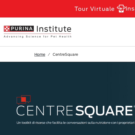
Skip to Main Content
Ins
Tour Virtuale
Home
CentreSquare