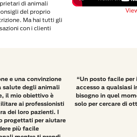
rietari di animali
View
consigli del proprio
rizione. Ma hai tutti gli
azioni con i clienti
one e una convinzione
“Un posto facile per 
a salute degli animali
accesso a qualsiasi in
 il mio obiettivo è
bisogno in quel mom
itare ai professionisti
solo per cercare di o
a dei loro pazienti. I
 progettati per aiutare
ere più facile
nali mentre ti prendi