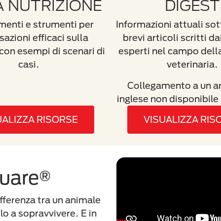
A NUTRIZIONE
DIGEST
menti e strumenti per
Informazioni attuali sot
azioni efficaci sulla
brevi articoli scritti 
 con esempi di scenari di
esperti nel campo dell
casi.
veterinaria.
Collegamento a un ar
inglese non disponibile 
UALIZZA RISORSE
VISUALIZZA RIS
quare®
ifferenza tra un animale
lo a sopravvivere. E in