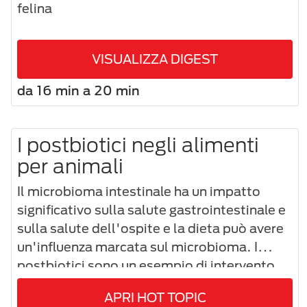
felina
VISUALIZZA DIGEST
da 16 min a 20 min
I postbiotici negli alimenti
per animali
Il microbioma intestinale ha un impatto
significativo sulla salute gastrointestinale e
sulla salute dell'ospite e la dieta può avere
un'influenza marcata sul microbioma. I
postbiotici sono un esempio di intervento
alimentare che può migliorare il microbioma
APRI HOT TOPIC
e la salute gastrointestinale e dell'ospite.