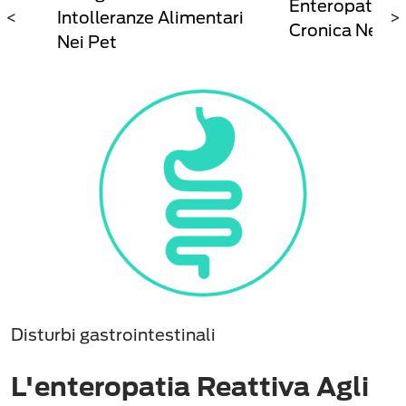
Enteropatia
ne
<
Intolleranze Alimentari
>
Cronica Nei Ca
Nei Pet
Disturbi gastrointestinali
L'enteropatia Reattiva Agli