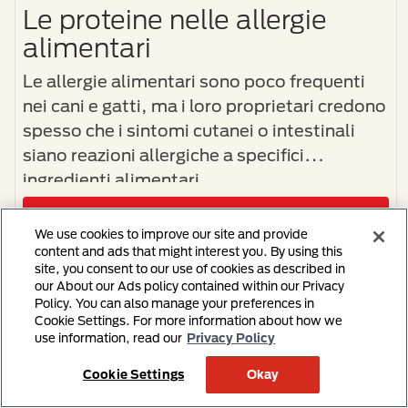
Le proteine nelle allergie
alimentari
Le allergie alimentari sono poco frequenti
nei cani e gatti, ma i loro proprietari credono
spesso che i sintomi cutanei o intestinali
siano reazioni allergiche a specifici
ingredienti alimentari.
APRI HOT TOPIC
We use cookies to improve our site and provide
content and ads that might interest you. By using this
da 6 min a 10 min
site, you consent to our use of cookies as described in
our About our Ads policy contained within our Privacy
Policy. You can also manage your preferences in
Cookie Settings. For more information about how we
Bibliografia
use information, read our
Privacy Policy
Cookie Settings
Okay