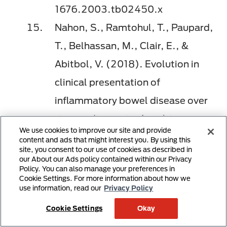
1676.2003.tb02450.x
Nahon, S., Ramtohul, T., Paupard,
T., Belhassan, M., Clair, E., &
Abitbol, V. (2018). Evolution in
clinical presentation of
inflammatory bowel disease over
time at diagnosis: A multicenter
We use cookies to improve our site and provide
cohort study.
European Journal of
content and ads that might interest you. By using this
site, you consent to our use of cookies as described in
Gastroenterology & Hepatology,
our About our Ads policy contained within our Privacy
Policy. You can also manage your preferences in
30
(10), 1125─1129. doi:
Cookie Settings. For more information about how we
use information, read our
Privacy Policy
10.1097/MEG.000000000000120
Cookie Settings
Okay
1