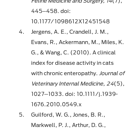
Feline Medicine and Surgery, 14
(7),
445─458. doi:
10.1177/1098612X12451548
Jergens, A. E., Crandell, J. M.,
Evans, R., Ackermann, M., Miles, K.
G., & Wang, C. (2010). A clinical
index for disease activity in cats
with chronic enteropathy.
Journal of
Veterinary Internal Medicine, 24
(5),
1027─1033. doi: 10.1111/j.1939-
1676.2010.0549.x
Guilford, W. G., Jones, B. R.,
Markwell, P. J., Arthur, D. G.,