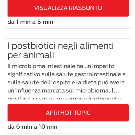
VISUALIZZA RIASSUNTO
da 1 min a 5 min
I postbiotici negli alimenti
per animali
Il microbioma intestinale ha un impatto
significativo sulla salute gastrointestinale e
sulla salute dell'ospite e la dieta può avere
un'influenza marcata sul microbioma. I
postbiotici sono un esempio di intervento
alimentare che può migliorare il microbioma
APRI HOT TOPIC
e la salute gastrointestinale e dell'ospite.
da 6 min a 10 min