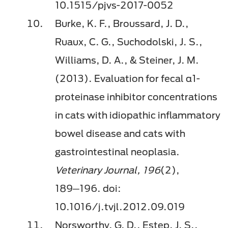
10.1515/pjvs-2017-0052
Burke, K. F., Broussard, J. D.,
Ruaux, C. G., Suchodolski, J. S.,
Williams, D. A., & Steiner, J. M.
(2013). Evaluation for fecal α1-
proteinase inhibitor concentrations
in cats with idiopathic inflammatory
bowel disease and cats with
gastrointestinal neoplasia.
Veterinary Journal, 196
(2),
189─196. doi:
10.1016/j.tvjl.2012.09.019
Norsworthy, G. D., Estep, J. S.,