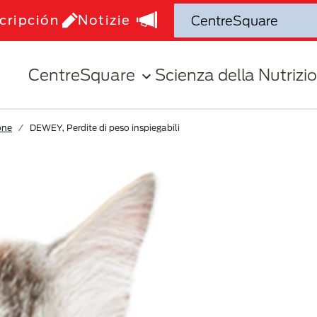
cripción
Notizie
CentreSquare
Scienza della Nutrizi
one
DEWEY, Perdite di peso inspiegabili