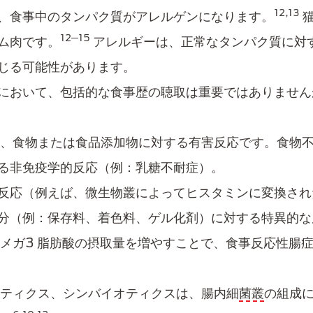
12,13
、食事中のタンパク質がアレルゲンになります。​
猫
12─15
ム肉です。
アレルギーは、正常なタンパク質に対
じる可能性があります。
において、包括的な食事歴の聴取​は重要ではありません
、​食物または食品添加物に対する有害反応です。食物不
る非免疫学的反応（例：乳糖不耐症）。
反応（例えば、微生物叢によってヒスタミンに変換され
分（例：保存料、着色料、ゲル化剤）に対する特異的な
ガ3​ 脂肪酸の摂取量を増やすことで、食事​反応性腸
ティクス、シンバイオティクスは、腸内​細
菌叢
の組成