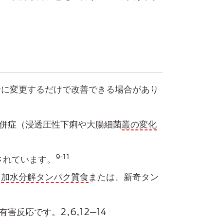
​に変更するだけで改善​できる場合があり
合併症（浸透圧性下痢や大腸細菌
叢の変化
9-11
されています。
。
加水分解タンパク質食​
または、新奇​タン
反応です。2,6,12─14