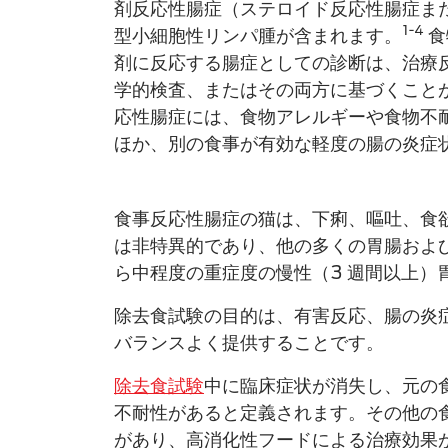
剤反応性腸症（ステロイド反応性腸症ま
1-4
型小細胞性リンパ腫が含まれます。
食
剤に反応する腸症としての診断は、治療
学的検査、またはその両方に基づくこと
応性腸症には、食物アレルギーや食物不
ほか、別の食事が有効な軽度の腸の炎症
食事​反応性腸症の猫は、下痢、嘔吐、食
は非特異的であり、他の多くの胃腸および
ら中程度の重症度の慢性（3 週間以上
除去食試験の目的は、有害反応、腸の炎
バランスよく​提供することです。
除去食試験
中に臨床症状が消失し、元の
不耐性があると定義されます。その他の
があり、高消化性フードによる​治療効果