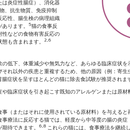
たは炎症性腸症）、消化器
物、抗生物質、免疫抑制
反応性、腸生検の病理組織
5
があります。
猫の食事​反
耐性などの食物有害反応の
2,6
状態も含まれます。
欲の低下​、体重減少や無気力など、あらゆる臨床症状を
それ​以外の疾患と重複するため、他の原因（例：寄生
）胃腸症状を呈すほとんどの猫に除去食試験が推奨されま
症や臨床症状を引き起こす既知のアレルゲンまたは原材料
食事（またはそれに使用されている原材料​）を与えると
食事療法に反応する猫では、軽度から中等度の腸の炎症
6,8
が期待できます。
これらの猫には、食事療法を継続し