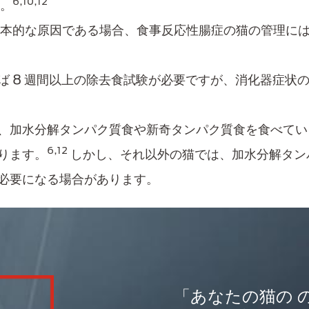
6,10,12
。​
本的な原因である場合、食事​反応性腸症の猫の管理に
 8 週間以上の除去食試験が必要ですが、消化器​症状の場
は、加水分解タンパク質食​や新奇​タンパク質食を食べて
6,12
ります。
しかし、それ以外の猫では、加水分解タンパ
必要になる場合があります。
「あなたの猫の 