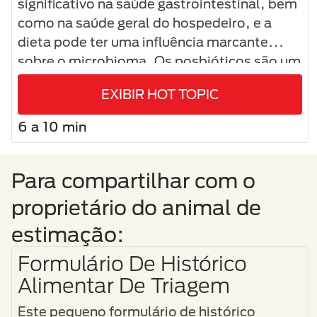
significativo na saúde gastrointestinal, bem
como na saúde geral do hospedeiro, e a
dieta pode ter uma influência marcante
sobre o microbioma. Os posbióticos são um
exemplo de intervenção dietética que pode
EXIBIR HOT TOPIC
melhorar a saúde do microbioma, do
sistema gastrointestinal e do hospedeiro.
6 a 10 min
Para compartilhar com o
proprietário do animal de
estimação:
Formulário De Histórico
Alimentar De Triagem
Este pequeno formulário de histórico