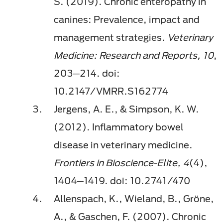
S. (2019). Chronic enteropathy in
canines: Prevalence, impact and
management strategies.
Veterinary
Medicine: Research and Reports, 10
,
203─214. doi:
10.2147/VMRR.S162774
Jergens, A. E., & Simpson, K. W.
(2012). Inflammatory bowel
disease in veterinary medicine.
Frontiers in Bioscience-Elite, 4
(4),
1404─1419. doi: 10.2741/470
Allenspach, K., Wieland, B., Gröne,
A., & Gaschen, F. (2007). Chronic