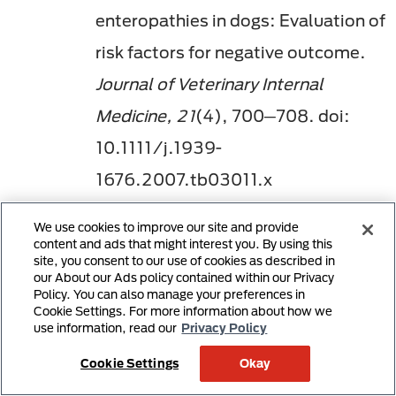
enteropathies in dogs: Evaluation of
risk factors for negative outcome.
Journal of Veterinary Internal
Medicine, 21
(4), 700─708. doi:
10.1111/j.1939-
1676.2007.tb03011.x
Allenspach, K., Culverwell, C., &
We use cookies to improve our site and provide
Chan, D. (2016). Long-term
content and ads that might interest you. By using this
site, you consent to our use of cookies as described in
outcome in dogs with chronic
our About our Ads policy contained within our Privacy
Policy. You can also manage your preferences in
enteropathies: 203 cases.
Cookie Settings. For more information about how we
use information, read our
Privacy Policy
Veterinary Record, 178
(15), 368.
Cookie Settings
Okay
doi: 10.1136/vr.103557