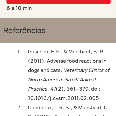
6 a 10 min
Referências
Gaschen, F. P., & Merchant, S. R.
(2011). Adverse food reactions in
dogs and cats.
Veterinary Clinics of
North America: Small Animal
Practice, 41
(2), 361─379. doi:
10.1016/j.cvsm.2011.02.005
Dandrieux, J. R. S., & Mansfield, C.