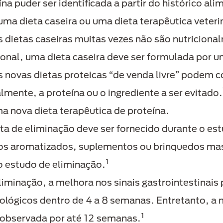
a puder ser identificada a partir do histórico a
uma dieta caseira ou uma dieta terapêutica veteri
dietas caseiras muitas vezes não são nutricional
cional, uma dieta caseira deve ser formulada por um
novas dietas proteicas “de venda livre” podem co
almente, a proteína ou o ingrediente a ser evitado.
a nova dieta terapêutica de proteína.
a de eliminação deve ser fornecido durante o est
s aromatizados, suplementos ou brinquedos mast
1
 estudo de eliminação.
iminação, a melhora nos sinais gastrointestinais 
lógicos dentro de 4 a 8 semanas. Entretanto, a 
1
 observada por até 12 semanas.