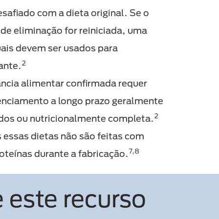
safiado com a dieta original. Se o
de eliminação for reiniciada, uma
duais devem ser usados para
2
ante.
ância alimentar confirmada requer
erenciamento a longo prazo geralmente
2
idos ou nutricionalmente completa.
s essas dietas não são feitas com
7,8
teínas durante a fabricação.
 este recurso