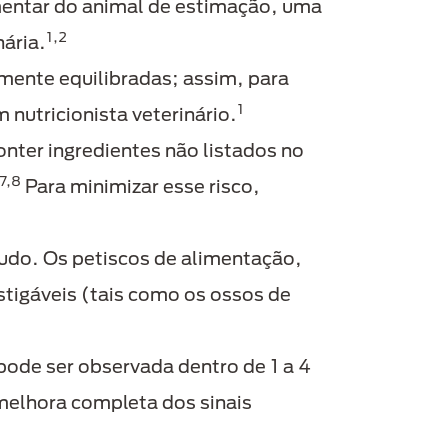
limentar do animal de estimação, uma
1,2
nária.
mente equilibradas; assim, para
1
 nutricionista veterinário.
nter ingredientes não listados no
7,8
Para minimizar esse risco,
udo. Os petiscos de alimentação,
igáveis (tais como os ossos de
pode ser observada dentro de 1 a 4
melhora completa dos sinais