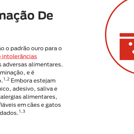
inação De
ão o padrão ouro para o
 intolerâncias
 adversas alimentares.
iminação, e é
1,2
o.
Embora estejam
ico, adesivo, saliva e
 alergias alimentares,
iáveis em cães e gatos
1,3
ndados.