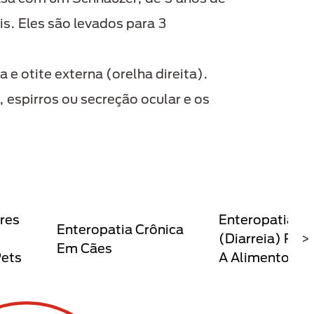
is. Eles são levados para 3
e otite externa (orelha direita).
 espirros ou secreção ocular e os
res
Enteropatia
Enteropatia Crônica
(diarreia) Res
>
Em Cães
Pets
A Alimentos E