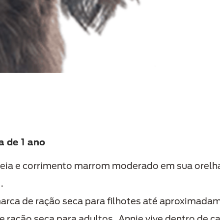
a de 1 ano
reia e corrimento marrom moderado em sua orelha 
.
ca de ração seca para filhotes até aproximadam
 ração seca para adultos. Annie vive dentro de 