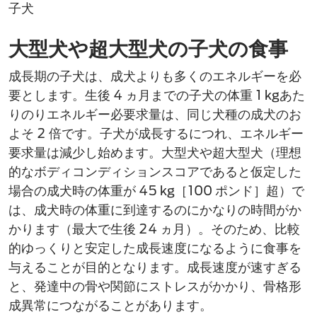
子犬​
大型犬や超大型犬の子犬の食事​​
成長期の子犬​は、成犬
よりも
多くのエネルギーを必
要とします。生後 4 ヵ月までの子犬​の体重 1 kgあた
りのりエネルギー必要求量は、同じ犬種の成犬のお
よそ 2 倍です。子犬​が成長するにつれ、エネルギー
要求量​​は減少し始めます。大型犬や超大型犬（理想
的なボディコンディションスコアであると仮定した
場合の成犬時の体重が 45 kg［100 ポンド］超）で
は、成犬時の体重に到達するのにかなりの​時間がか
かります（最大で生後 24 ヵ月）。そのため、比較
的ゆっくりと安定した成長速度になるように食事を
与えることが目的となります。成長速度が速すぎる
と、発達中の骨や関節にストレスがかかり、骨格形
成異常につながることがあります。