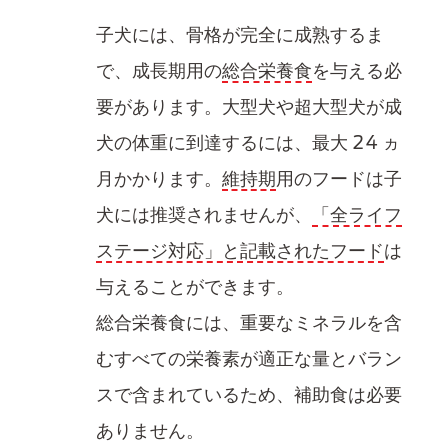
子犬​には、骨格が完全に成熟するま
で、成長期用の
総合栄養食
​を与える必
要があります。大型犬や超大型犬が成
犬の体重に到達するには、最大 24 ヵ
月かかります。
維持期
用のフード​は子
犬​には推奨されませんが、
「全ライフ
ステージ対応」と記載されたフード​
は
与えることができます。
総合栄養食​には、重要なミネラルを含
むすべての栄養素が適正な量とバラン
スで含まれているため、補助食は必要
ありません。