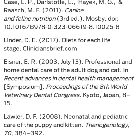
Case, L. P., Daristotle, L., Hayek, M. G., &
Raasch, M. F. (2011).
Canine
and feline nutrition
(3rd ed.). Mosby. doi:
10.1016/B978-0-323-06619-8.10025-8
Linder, D. E. (2017). Diets for each life
stage. Cliniciansbrief.com
Eisner, E. R. (2003, July 13). Professional and
home dental care of the adult dog and cat. In
Recent advances in dental health management
[Symposium].
Proceedings of the 8th World
Veterinary Dental Congress
. Kyoto, Japan, 8–
15. ​
Lawler, D. F. (2008). Neonatal and pediatric
care of the puppy and kitten.
Theriogenology,
70
, 384–392.