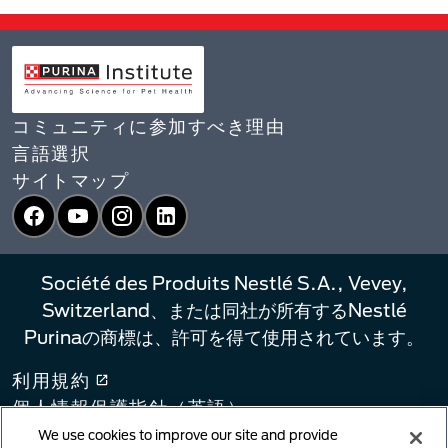
コミュニティに参加すべき理由
言語選択​
サイトマップ
Facebook
YouTube
Instagram
LinkedIn
Société des Produits Nestlé S.A., Vevey,
Switzerland、または同社が所有するNestlé
Purinaの商標は、許可を得て使用されています。
利用規約
個人情報保護指針（英語）​
プライバシーポリシー（日本語）​
We use cookies to improve our site and provide