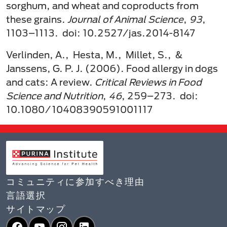
sorghum, and wheat and coproducts from
these grains.
Journal of Animal Science
,
93
,
1103–1113. doi: 10.2527/jas.2014-8147
Verlinden, A., Hesta, M., Millet, S., &
Janssens, G. P. J. (2006). Food allergy in dogs
and cats: A review.
Critical Reviews in Food
Science and Nutrition
,
46
, 259–273. doi:
10.1080/10408390591001117
コミュニティに参加すべき理由
言語選択​
サイトマップ
Facebook
YouTube
Instagram
LinkedIn