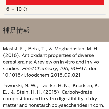
6 ～ 10 分
補足情報​
Masisi, K., Beta, T., & Moghadasian, M. H.
(2016). Antioxidant properties of diverse
cereal grains: A review on in vitro and in vivo
studies.
Food Chemistry
,
196
, 90–97. doi:
10.1016/j.foodchem.2015.09.021
Jaworski, N. W., Laerke, H. N., Knudsen, K.
E., & Stein, H. H. (2015). Carbohydrate
composition and in vitro digestibility of dry
matter and nonstarch polysaccharides in corn,