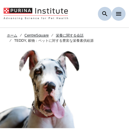
Skip to Main Content
ホーム
CentreSquare
栄養に関する会話
TEDDY, 穀物：ペットに対する豊富な栄養素供給源